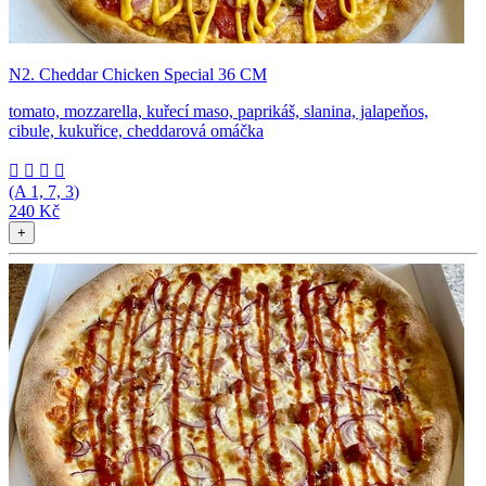
N2. Cheddar Chicken Special 36 CM
tomato, mozzarella, kuřecí maso, paprikáš, slanina, jalapeňos,
cibule, kukuřice, cheddarová omáčka




(A
1, 7, 3
)
240 Kč
+