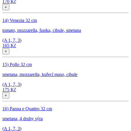
170 Kč
+
14) Venezia 32 cm
tomato, mozzarella, šunka, cibule, smetana
(A
1, 7, 3
)
165 Kč
+
15) Pollo 32 cm
smetana, mozzarella, kuřecí maso, cibule
(A
1, 7, 3
)
175 Kč
+
16) Panna e Quattro 32 cm
smetana, 4 druhy sýra
(A
1, 7, 3
)