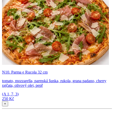
N10. Parma e Rucola 32 cm
tomato, mozzarella, parmská šunka, rukola, grana padano, cherry
rajčata, olivový olej, pepř
(A
1, 7, 3
)
250 Kč
+