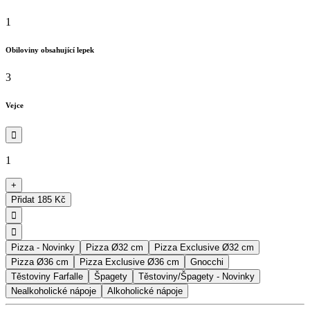
1
Obiloviny obsahující lepek
3
Vejce

1
+
Přidat
185 Kč


Pizza - Novinky
Pizza Ø32 cm
Pizza Exclusive Ø32 cm
Pizza Ø36 cm
Pizza Exclusive Ø36 cm
Gnocchi
Těstoviny Farfalle
Špagety
Těstoviny/Špagety - Novinky
Nealkoholické nápoje
Alkoholické nápoje