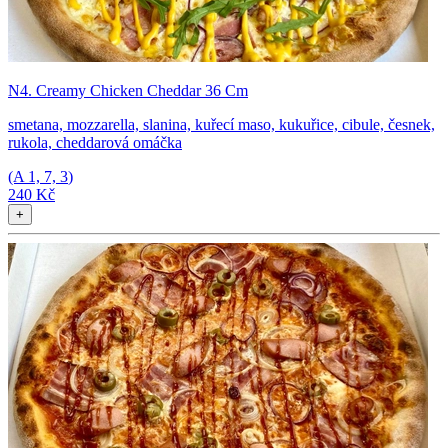
N4. Creamy Chicken Cheddar 36 Cm
smetana, mozzarella, slanina, kuřecí maso, kukuřice, cibule, česnek,
rukola, cheddarová omáčka
(A
1, 7, 3
)
240 Kč
+