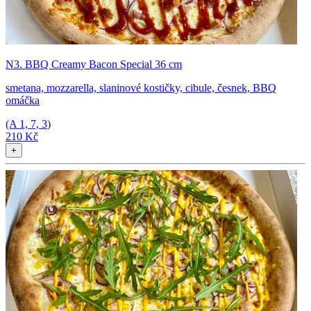
N3. BBQ Creamy Bacon Special 36 cm
smetana, mozzarella, slaninové kostičky, cibule, česnek, BBQ
omáčka
(A
1, 7, 3
)
210 Kč
+