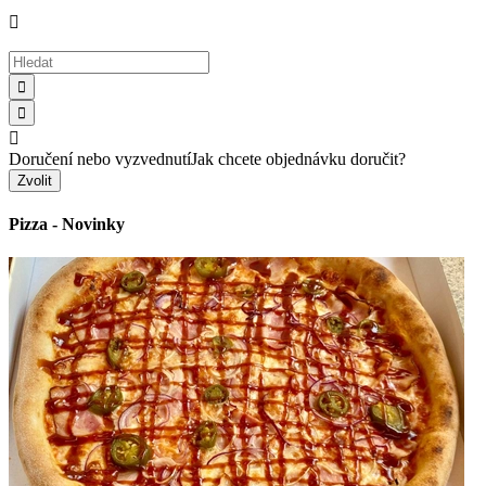




Doručení nebo vyzvednutí
Jak chcete objednávku doručit?
Zvolit
Pizza - Novinky