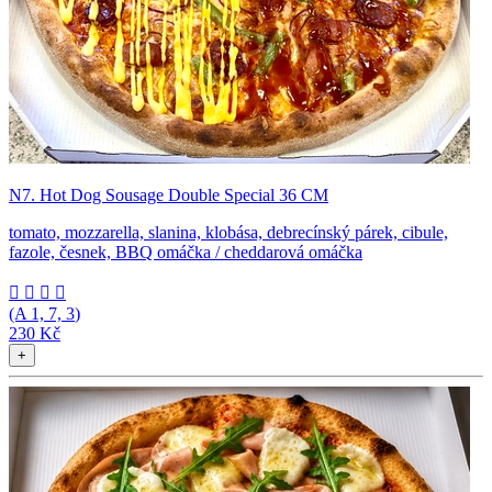
N7. Hot Dog Sousage Double Special 36 CM
tomato, mozzarella, slanina, klobása, debrecínský párek, cibule,
fazole, česnek, BBQ omáčka / cheddarová omáčka




(A
1, 7, 3
)
230 Kč
+