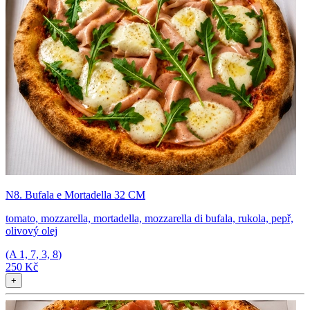
N8. Bufala e Mortadella 32 CM
tomato, mozzarella, mortadella, mozzarella di bufala, rukola, pepř,
olivový olej
(A
1, 7, 3, 8
)
250 Kč
+