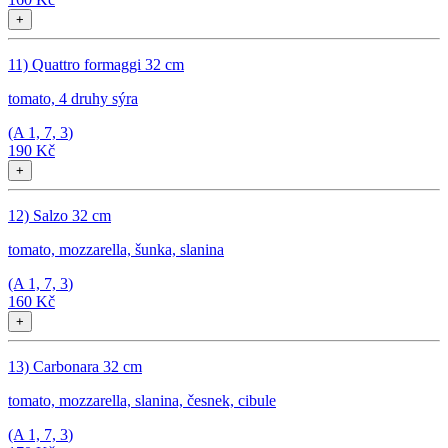
+
11) Quattro formaggi 32 cm
tomato, 4 druhy sýra
(A
1, 7, 3
)
190 Kč
+
12) Salzo 32 cm
tomato, mozzarella, šunka, slanina
(A
1, 7, 3
)
160 Kč
+
13) Carbonara 32 cm
tomato, mozzarella, slanina, česnek, cibule
(A
1, 7, 3
)