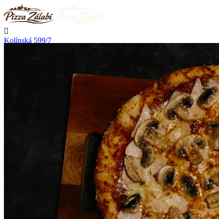

Kolínská 599/7
Nymburk

Nerozváží

Začíná rozvážet v 11:00

Telefon
+420 723 776 002
Kontakt

Přihlásit se
