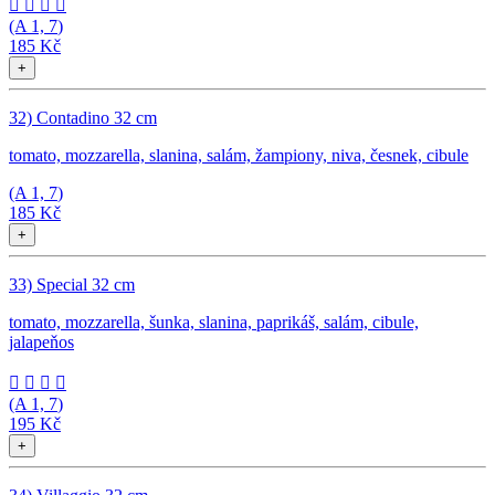




(A
1, 7
)
185 Kč
+
32) Contadino 32 cm
tomato, mozzarella, slanina, salám, žampiony, niva, česnek, cibule
(A
1, 7
)
185 Kč
+
33) Special 32 cm
tomato, mozzarella, šunka, slanina, paprikáš, salám, cibule,
jalapeňos




(A
1, 7
)
195 Kč
+