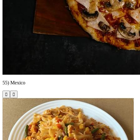
55) Mexico


Kolínská 599/7, Nymburk
Pizza Zálabí