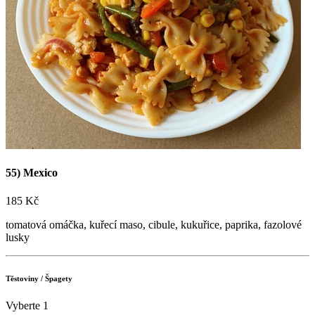
Máme nové stránky! Přijďte ochutnat naši skvělou
pizzu
nebo si ji nechtě dovést po Nymburce a okolí
Objednat online

+420 723 776 002
Sledujte nás na sítích!


55) Mexico
185 Kč
tomatová omáčka, kuřecí maso, cibule, kukuřice, paprika, fazolové
lusky
Těstoviny / Špagety
Vyberte 1