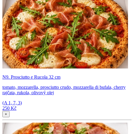
N9. Prosciutto e Rucola 32 cm
tomato, mozzarella, prosciutto crudo, mozzarella di bufala, cherry
rajčata, rukola, olivový olej
(A
1, 7, 3
)
250 Kč
+