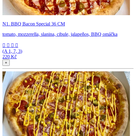
N1. BBQ Bacon Special 36 CM
tomato, mozzerella, slanina, cibule, jalapeňos, BBQ omáčka




(A
1, 7, 3
)
220 Kč
+