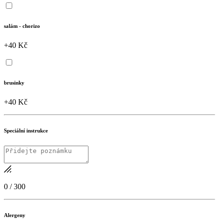
salám - chorizo
+40 Kč
brusinky
+40 Kč
Speciální instrukce
0
/
300
Alergeny