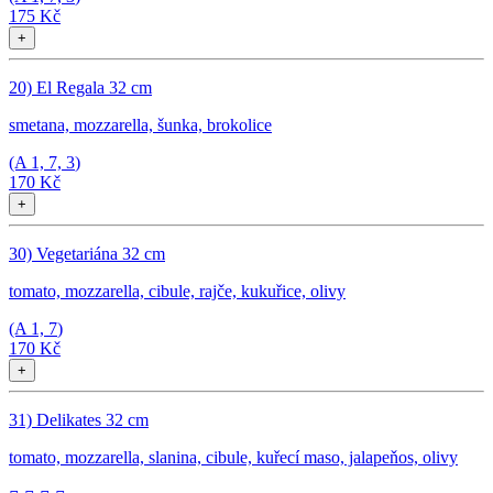
175 Kč
+
20) El Regala 32 cm
smetana, mozzarella, šunka, brokolice
(A
1, 7, 3
)
170 Kč
+
30) Vegetariána 32 cm
tomato, mozzarella, cibule, rajče, kukuřice, olivy
(A
1, 7
)
170 Kč
+
31) Delikates 32 cm
tomato, mozzarella, slanina, cibule, kuřecí maso, jalapeňos, olivy