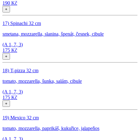
190 Kč
+
17) Spinachi 32 cm
smetana, mozzarella, slanina, špenát, česnek, cibule
(A
1, 7, 3
)
175 Kč
+
18) T-pizza 32 cm
tomato, mozzarella, šunka, salám, cibule
(A
1, 7, 3
)
175 Kč
+
19) Mexico 32 cm
tomato, mozzarella, paprikáš, kukuřice, jalapeňos
(A
1, 7, 3
)