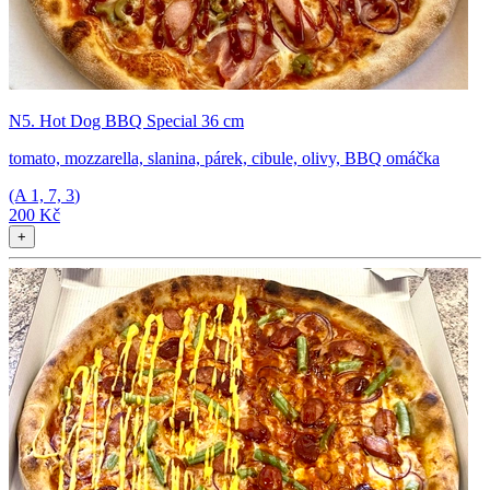
N5. Hot Dog BBQ Special 36 cm
tomato, mozzarella, slanina, párek, cibule, olivy, BBQ omáčka
(A
1, 7, 3
)
200 Kč
+