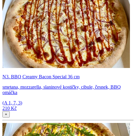
N3. BBQ Creamy Bacon Special 36 cm
smetana, mozzarella, slaninové kostičky, cibule, česnek, BBQ
omáčka
(A
1, 7, 3
)
210 Kč
+