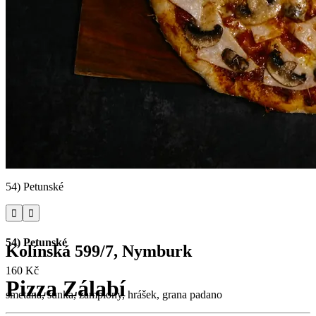
54) Petunské


54) Petunské
Kolínská 599/7, Nymburk
160 Kč
Pizza Zálabí
smetana, šunka, žampiony, hrášek, grana padano