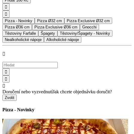
Přidat
160 Kč


Pizza - Novinky
Pizza Ø32 cm
Pizza Exclusive Ø32 cm
Pizza Ø36 cm
Pizza Exclusive Ø36 cm
Gnocchi
Těstoviny Farfalle
Špagety
Těstoviny/Špagety - Novinky
Nealkoholické nápoje
Alkoholické nápoje




Doručení nebo vyzvednutí
Jak chcete objednávku doručit?
Zvolit
Pizza - Novinky