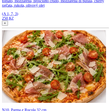
tomato, mozzarella, prosciutto crudo, mozzarella di bufala, cherry
rajčata, rukola, olivový olej
(A
1, 7, 3
)
250 Kč
+
N10. Parma e Rucola 32 cm