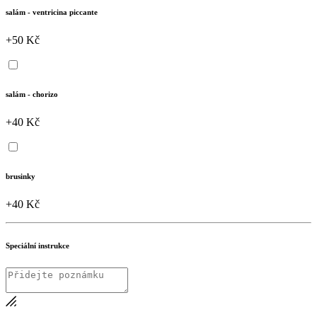
salám - ventricina piccante
+50 Kč
salám - chorizo
+40 Kč
brusinky
+40 Kč
Speciální instrukce