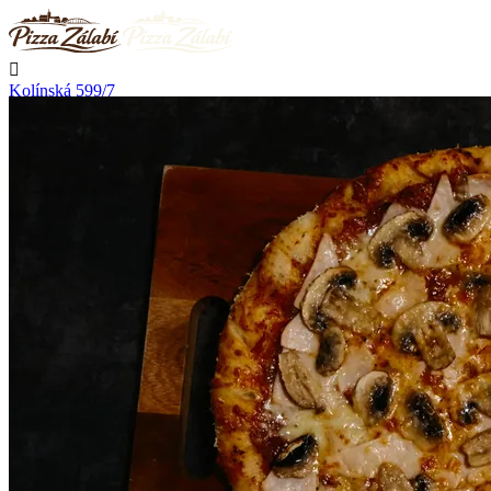

Kolínská 599/7
Nymburk

Nerozváží

Začíná rozvážet v 11:00

Telefon
+420 723 776 002
Kontakt

Přihlásit se
