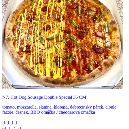
N7. Hot Dog Sousage Double Special 36 CM
tomato, mozzarella, slanina, klobása, debrecínský párek, cibule,
fazole, česnek, BBQ omáčka / cheddarová omáčka




(A
1, 7, 3
)