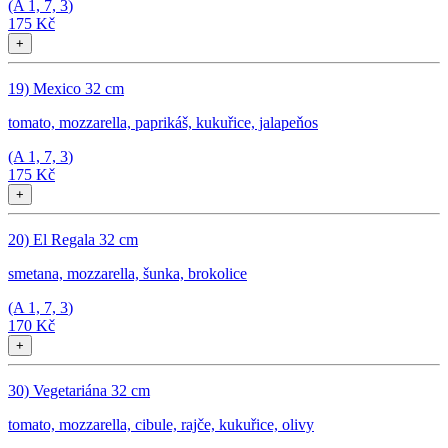
(A
1, 7, 3
)
175 Kč
+
19) Mexico 32 cm
tomato, mozzarella, paprikáš, kukuřice, jalapeňos
(A
1, 7, 3
)
175 Kč
+
20) El Regala 32 cm
smetana, mozzarella, šunka, brokolice
(A
1, 7, 3
)
170 Kč
+
30) Vegetariána 32 cm
tomato, mozzarella, cibule, rajče, kukuřice, olivy