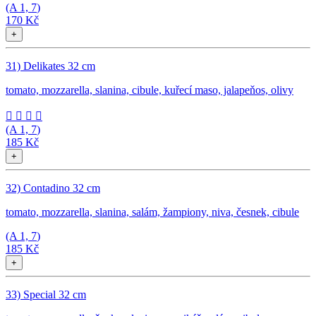
(A
1, 7
)
170 Kč
+
31) Delikates 32 cm
tomato, mozzarella, slanina, cibule, kuřecí maso, jalapeňos, olivy




(A
1, 7
)
185 Kč
+
32) Contadino 32 cm
tomato, mozzarella, slanina, salám, žampiony, niva, česnek, cibule
(A
1, 7
)
185 Kč
+
33) Special 32 cm