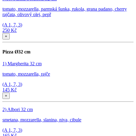
tomato, mozzarella, parmská šunka, rukola, grana padano, cherry
rajčata, olivový olej, pepř
(A
1, 7, 3
)
250 Kč
+
Pizza Ø32 cm
1) Margherita 32 cm
tomato, mozzarella, rajče
(A
1, 7, 3
)
145 Kč
+
2) Albori 32 cm
smetana, mozzarella, slanina, niva, cibule
(A
1, 7, 3
)
165 Kč