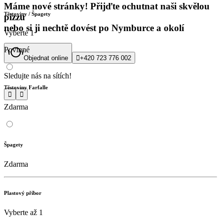
Máme nové stránky! Přijďte ochutnat naši skvělou
Těstoviny / Špagety
pizzu
nebo si ji nechtě dovést po Nymburce a okolí
Vyberte 1
Povinné
Objednat online

+420 723 776 002
Sledujte nás na sítích!
Těstoviny Farfalle


Zdarma
Špagety
Zdarma
Plastový příbor
Vyberte až 1