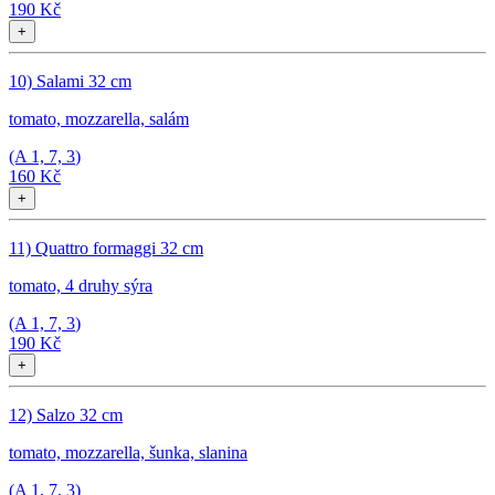
190 Kč
+
10) Salami 32 cm
tomato, mozzarella, salám
(A
1, 7, 3
)
160 Kč
+
11) Quattro formaggi 32 cm
tomato, 4 druhy sýra
(A
1, 7, 3
)
190 Kč
+
12) Salzo 32 cm
tomato, mozzarella, šunka, slanina
(A
1, 7, 3
)