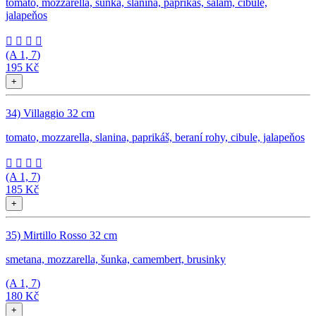
tomato, mozzarella, šunka, slanina, paprikáš, salám, cibule,
jalapeňos




(A
1, 7
)
195 Kč
+
34) Villaggio 32 cm
tomato, mozzarella, slanina, paprikáš, beraní rohy, cibule, jalapeňos




(A
1, 7
)
185 Kč
+
35) Mirtillo Rosso 32 cm
smetana, mozzarella, šunka, camembert, brusinky
(A
1, 7
)
180 Kč
+