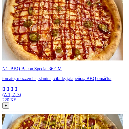
N1. BBQ Bacon Special 36 CM
tomato, mozzerella, slanina, cibule, jalapeňos, BBQ omáčka




(A
1, 7, 3
)
220 Kč
+