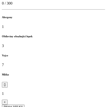
0
/
300
Alergeny
1
Obiloviny obsahující lepek
3
Vejce
7
Mléko

1
+