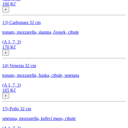
160 Kč
+
13) Carbonara 32 cm
tomato, mozzarella, slanina, česnek, cibule
(A
1, 7, 3
)
170 Kč
+
14) Venezia 32 cm
tomato, mozzarella, šunka, cibule, smetana
(A
1, 7, 3
)
165 Kč
+
15) Pollo 32 cm
smetana, mozzarella, kuřecí maso, cibule