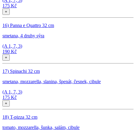
(A
1, 7, 3
)
175 Kč
+
16) Panna e Quattro 32 cm
smetana, 4 druhy sýra
(A
1, 7, 3
)
190 Kč
+
17) Spinachi 32 cm
smetana, mozzarella, slanina, špenát, česnek, cibule
(A
1, 7, 3
)
175 Kč
+
18) T-pizza 32 cm
tomato, mozzarella, šunka, salám, cibule