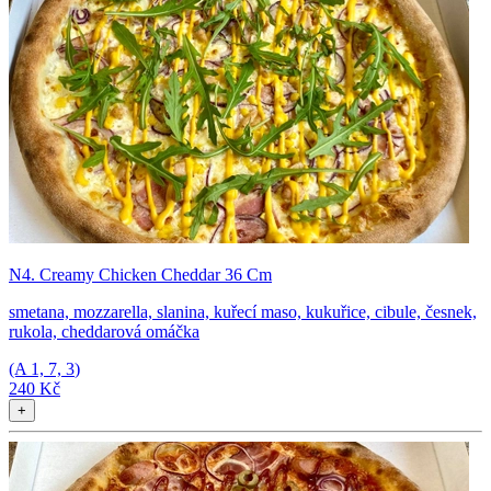
N4. Creamy Chicken Cheddar 36 Cm
smetana, mozzarella, slanina, kuřecí maso, kukuřice, cibule, česnek,
rukola, cheddarová omáčka
(A
1, 7, 3
)
240 Kč
+