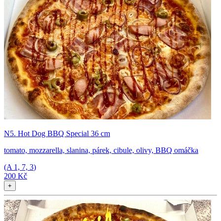
N5. Hot Dog BBQ Special 36 cm
tomato, mozzarella, slanina, párek, cibule, olivy, BBQ omáčka
(A
1, 7, 3
)
200 Kč
+