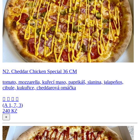
N2. Cheddar Chicken Special 36 CM
tomato, mozzarella, kuřecí maso, paprikáš, slanina, jalapeňos,
cibule, kukuřice, cheddarová omáčka




(A
1, 7, 3
)
240 Kč
+