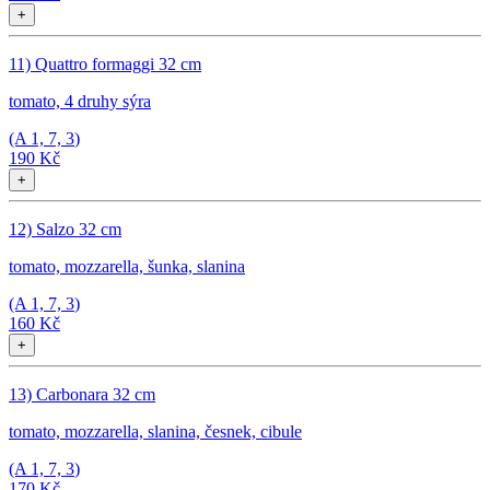
+
11) Quattro formaggi 32 cm
tomato, 4 druhy sýra
(A
1, 7, 3
)
190 Kč
+
12) Salzo 32 cm
tomato, mozzarella, šunka, slanina
(A
1, 7, 3
)
160 Kč
+
13) Carbonara 32 cm
tomato, mozzarella, slanina, česnek, cibule
(A
1, 7, 3
)
170 Kč