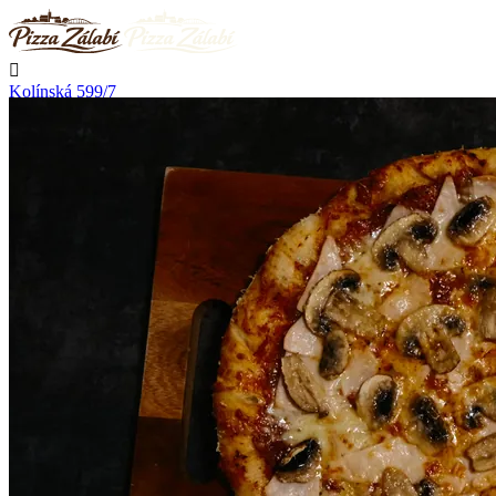

Kolínská 599/7
Nymburk

Nerozváží

Začíná rozvážet v 11:00

Telefon
+420 723 776 002
Kontakt

Přihlásit se
