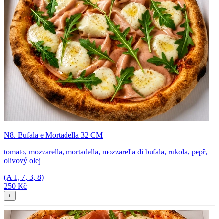
N8. Bufala e Mortadella 32 CM
tomato, mozzarella, mortadella, mozzarella di bufala, rukola, pepř,
olivový olej
(A
1, 7, 3, 8
)
250 Kč
+