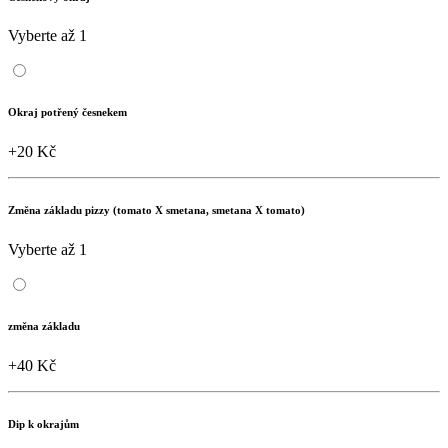
Vyberte až 1
Okraj potřený česnekem
+20 Kč
Změna základu pizzy (tomato X smetana, smetana X tomato)
Vyberte až 1
změna základu
+40 Kč
Dip k okrajům