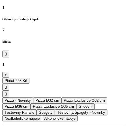
1
Obiloviny obsahující lepek
7
Mléko

1
+
Přidat
225 Kč


Pizza - Novinky
Pizza Ø32 cm
Pizza Exclusive Ø32 cm
Pizza Ø36 cm
Pizza Exclusive Ø36 cm
Gnocchi
Těstoviny Farfalle
Špagety
Těstoviny/Špagety - Novinky
Nealkoholické nápoje
Alkoholické nápoje