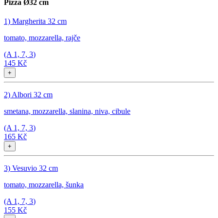
Pizza Ø32 cm
1) Margherita 32 cm
tomato, mozzarella, rajče
(A
1, 7, 3
)
145 Kč
+
2) Albori 32 cm
smetana, mozzarella, slanina, niva, cibule
(A
1, 7, 3
)
165 Kč
+
3) Vesuvio 32 cm
tomato, mozzarella, šunka
(A
1, 7, 3
)
155 Kč