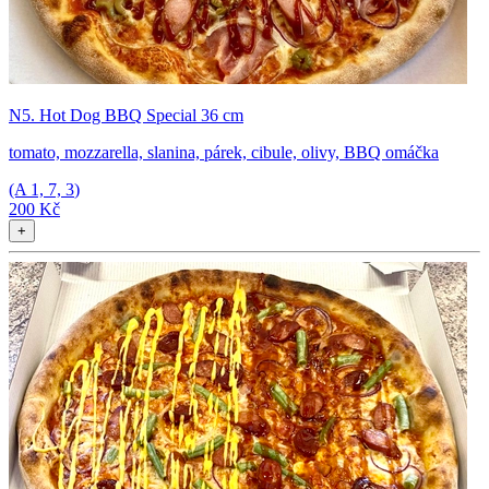
N5. Hot Dog BBQ Special 36 cm
tomato, mozzarella, slanina, párek, cibule, olivy, BBQ omáčka
(A
1, 7, 3
)
200 Kč
+