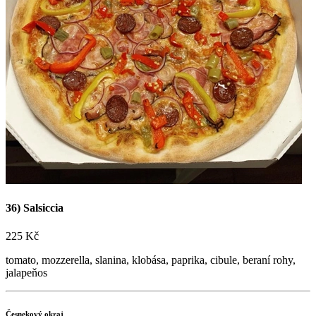
Máme nové stránky! Přijďte ochutnat naši skvělou
pizzu
nebo si ji nechtě dovést po Nymburce a okolí
Objednat online

+420 723 776 002
Sledujte nás na sítích!


36) Salsiccia
225 Kč
tomato, mozzerella, slanina, klobása, paprika, cibule, beraní rohy,
jalapeňos
Česnekový okraj