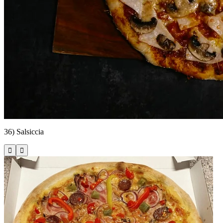
36) Salsiccia


Kolínská 599/7, Nymburk
Pizza Zálabí