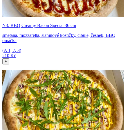
N3. BBQ Creamy Bacon Special 36 cm
smetana, mozzarella, slaninové kostičky, cibule, česnek, BBQ
omáčka
(A
1, 7, 3
)
210 Kč
+