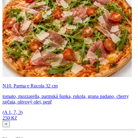
N10. Parma e Rucola 32 cm
tomato, mozzarella, parmská šunka, rukola, grana padano, cherry
rajčata, olivový olej, pepř
(A
1, 7, 3
)
250 Kč
+