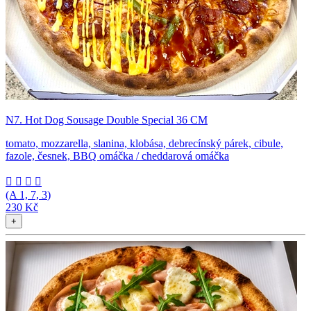
N7. Hot Dog Sousage Double Special 36 CM
tomato, mozzarella, slanina, klobása, debrecínský párek, cibule,
fazole, česnek, BBQ omáčka / cheddarová omáčka




(A
1, 7, 3
)
230 Kč
+