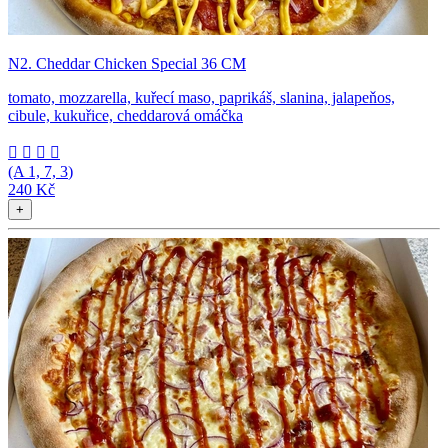
N2. Cheddar Chicken Special 36 CM
tomato, mozzarella, kuřecí maso, paprikáš, slanina, jalapeňos,
cibule, kukuřice, cheddarová omáčka




(A
1, 7, 3
)
240 Kč
+