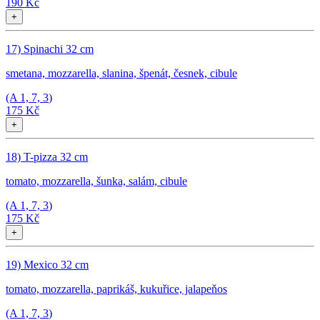
190 Kč
+
17) Spinachi 32 cm
smetana, mozzarella, slanina, špenát, česnek, cibule
(A
1, 7, 3
)
175 Kč
+
18) T-pizza 32 cm
tomato, mozzarella, šunka, salám, cibule
(A
1, 7, 3
)
175 Kč
+
19) Mexico 32 cm
tomato, mozzarella, paprikáš, kukuřice, jalapeňos
(A
1, 7, 3
)