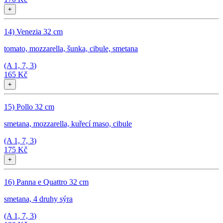
+
14) Venezia 32 cm
tomato, mozzarella, šunka, cibule, smetana
(A
1, 7, 3
)
165 Kč
+
15) Pollo 32 cm
smetana, mozzarella, kuřecí maso, cibule
(A
1, 7, 3
)
175 Kč
+
16) Panna e Quattro 32 cm
smetana, 4 druhy sýra
(A
1, 7, 3
)