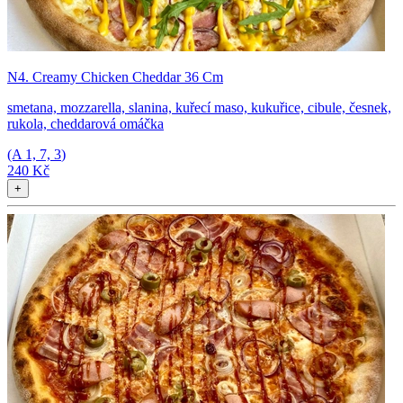
N4. Creamy Chicken Cheddar 36 Cm
smetana, mozzarella, slanina, kuřecí maso, kukuřice, cibule, česnek,
rukola, cheddarová omáčka
(A
1, 7, 3
)
240 Kč
+