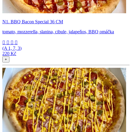
N1. BBQ Bacon Special 36 CM
tomato, mozzerella, slanina, cibule, jalapeňos, BBQ omáčka




(A
1, 7, 3
)
220 Kč
+