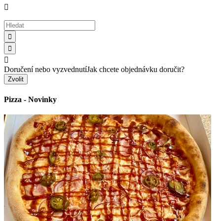




Doručení nebo vyzvednutí
Jak chcete objednávku doručit?
Zvolit
Pizza - Novinky