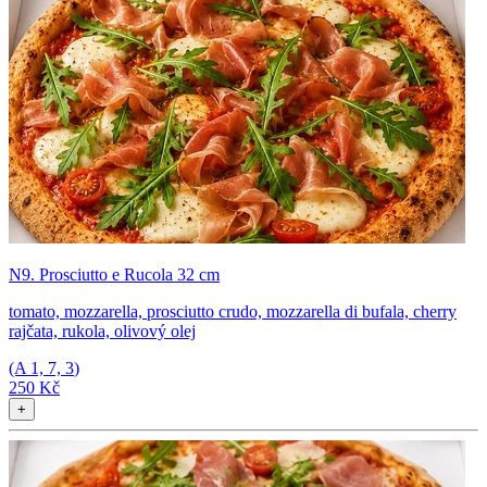
N9. Prosciutto e Rucola 32 cm
tomato, mozzarella, prosciutto crudo, mozzarella di bufala, cherry
rajčata, rukola, olivový olej
(A
1, 7, 3
)
250 Kč
+