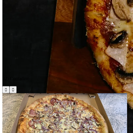
32) Contadino

