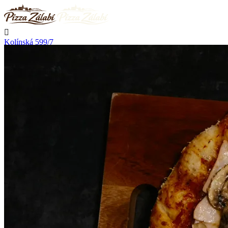

Kolínská 599/7
Nymburk

Nerozváží

Začíná rozvážet v 11:00

Telefon
+420 723 776 002
Kontakt

Přihlásit se
