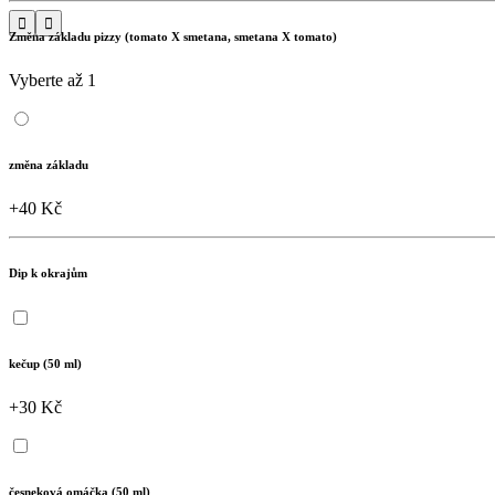


Změna základu pizzy (tomato X smetana, smetana X tomato)
Vyberte až 1
změna základu
+40 Kč
Dip k okrajům
kečup (50 ml)
+30 Kč
česneková omáčka (50 ml)