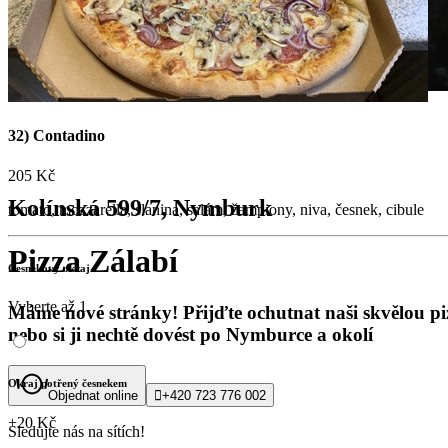
32) Contadino
205 Kč
Kolínská 599/7, Nymburk
tomato, mozzarella, slanina, salám, žampiony, niva, česnek, cibule
Pizza Zálabí
Česnekový okraj
Vyberte až 1
Máme nové stránky! Přijďte ochutnat naši skvělou pi
nebo si ji nechtě dovést po Nymburce a okolí
Okraj potřený česnekem
Objednat online

+420 723 776 002
+20 Kč
Sledujte nás na sítích!