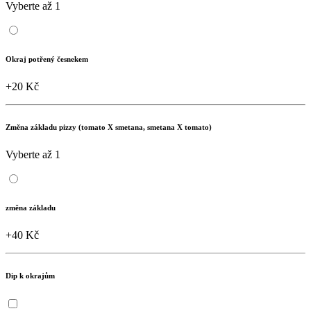
Vyberte až 1
Okraj potřený česnekem
+20 Kč
Změna základu pizzy (tomato X smetana, smetana X tomato)
Vyberte až 1
změna základu
+40 Kč
Dip k okrajům