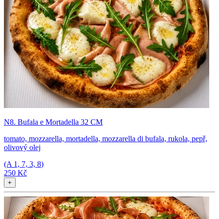
N8. Bufala e Mortadella 32 CM
tomato, mozzarella, mortadella, mozzarella di bufala, rukola, pepř,
olivový olej
(A
1, 7, 3, 8
)
250 Kč
+