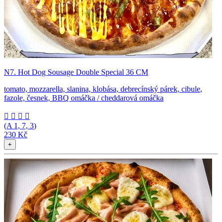
N7. Hot Dog Sousage Double Special 36 CM
tomato, mozzarella, slanina, klobása, debrecínský párek, cibule,
fazole, česnek, BBQ omáčka / cheddarová omáčka




(A
1, 7, 3
)
230 Kč
+