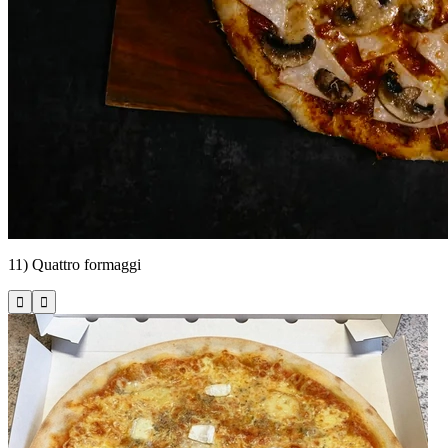
11) Quattro formaggi


Kolínská 599/7, Nymburk
Pizza Zálabí