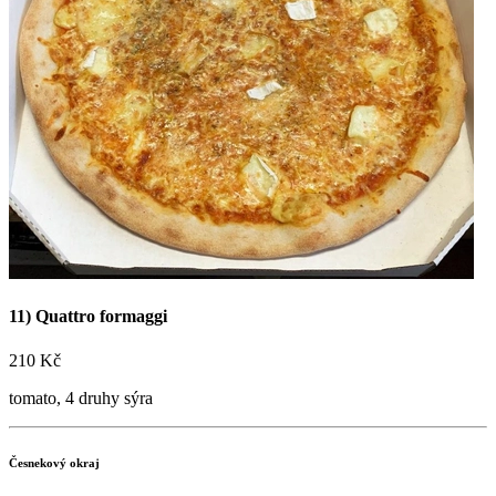
Máme nové stránky! Přijďte ochutnat naši skvělou
pizzu
nebo si ji nechtě dovést po Nymburce a okolí
Objednat online

+420 723 776 002
Sledujte nás na sítích!


11) Quattro formaggi
210 Kč
tomato, 4 druhy sýra
Česnekový okraj