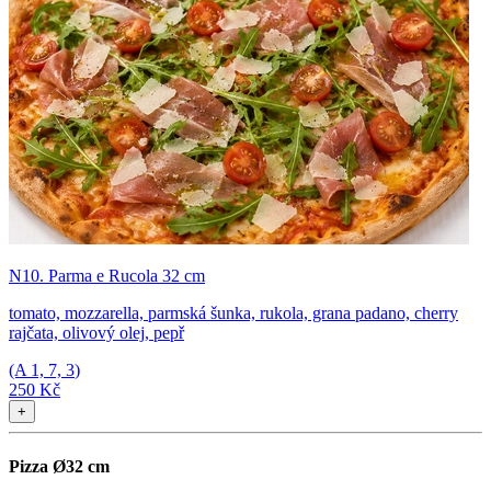
N10. Parma e Rucola 32 cm
tomato, mozzarella, parmská šunka, rukola, grana padano, cherry
rajčata, olivový olej, pepř
(A
1, 7, 3
)
250 Kč
+
Pizza Ø32 cm