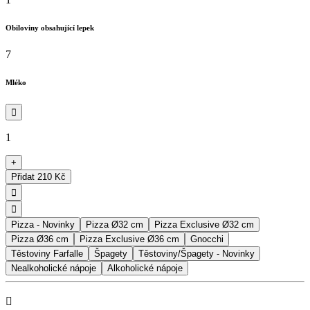
Obiloviny obsahující lepek
7
Mléko

1
+
Přidat
210 Kč


Pizza - Novinky
Pizza Ø32 cm
Pizza Exclusive Ø32 cm
Pizza Ø36 cm
Pizza Exclusive Ø36 cm
Gnocchi
Těstoviny Farfalle
Špagety
Těstoviny/Špagety - Novinky
Nealkoholické nápoje
Alkoholické nápoje
