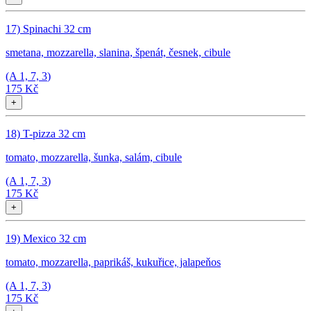
17) Spinachi 32 cm
smetana, mozzarella, slanina, špenát, česnek, cibule
(A
1, 7, 3
)
175 Kč
+
18) T-pizza 32 cm
tomato, mozzarella, šunka, salám, cibule
(A
1, 7, 3
)
175 Kč
+
19) Mexico 32 cm
tomato, mozzarella, paprikáš, kukuřice, jalapeňos
(A
1, 7, 3
)
175 Kč