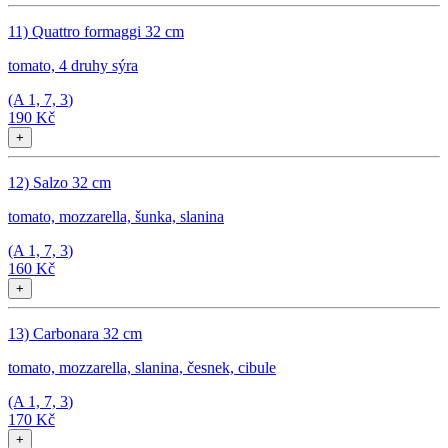
11) Quattro formaggi 32 cm
tomato, 4 druhy sýra
(A
1, 7, 3
)
190 Kč
+
12) Salzo 32 cm
tomato, mozzarella, šunka, slanina
(A
1, 7, 3
)
160 Kč
+
13) Carbonara 32 cm
tomato, mozzarella, slanina, česnek, cibule
(A
1, 7, 3
)
170 Kč
+