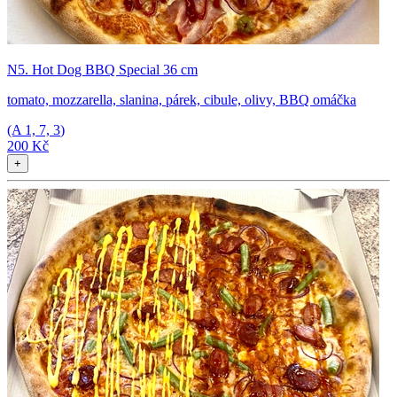
N5. Hot Dog BBQ Special 36 cm
tomato, mozzarella, slanina, párek, cibule, olivy, BBQ omáčka
(A
1, 7, 3
)
200 Kč
+