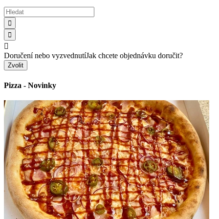



Doručení nebo vyzvednutí
Jak chcete objednávku doručit?
Zvolit
Pizza - Novinky