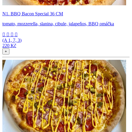
N1. BBQ Bacon Special 36 CM
tomato, mozzerella, slanina, cibule, jalapeňos, BBQ omáčka




(A
1, 7, 3
)
220 Kč
+