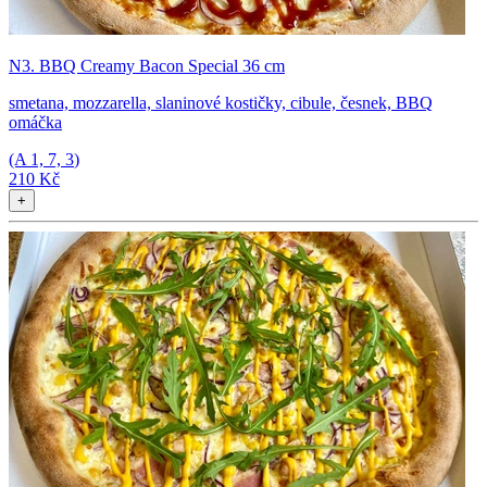
N3. BBQ Creamy Bacon Special 36 cm
smetana, mozzarella, slaninové kostičky, cibule, česnek, BBQ
omáčka
(A
1, 7, 3
)
210 Kč
+