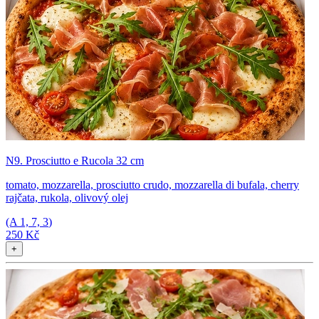
N9. Prosciutto e Rucola 32 cm
tomato, mozzarella, prosciutto crudo, mozzarella di bufala, cherry
rajčata, rukola, olivový olej
(A
1, 7, 3
)
250 Kč
+