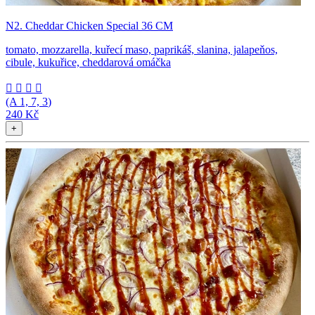
N2. Cheddar Chicken Special 36 CM
tomato, mozzarella, kuřecí maso, paprikáš, slanina, jalapeňos,
cibule, kukuřice, cheddarová omáčka




(A
1, 7, 3
)
240 Kč
+