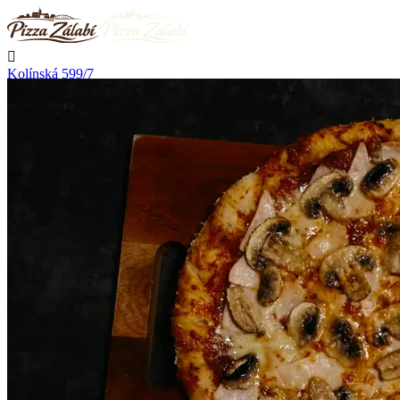

Kolínská 599/7
Nymburk

Nerozváží

Začíná rozvážet v 11:00

Telefon
+420 723 776 002
Kontakt

Přihlásit se
