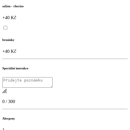
salám - chorizo
+40 Kč
brusinky
+40 Kč
Speciální instrukce
0
/
300
Alergeny
1