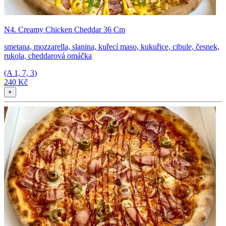
N4. Creamy Chicken Cheddar 36 Cm
smetana, mozzarella, slanina, kuřecí maso, kukuřice, cibule, česnek,
rukola, cheddarová omáčka
(A
1, 7, 3
)
240 Kč
+