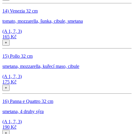
14) Venezia 32 cm
tomato, mozzarella, šunka, cibule, smetana
(A
1, 7, 3
)
165 Kč
+
15) Pollo 32 cm
smetana, mozzarella, kuřecí maso, cibule
(A
1, 7, 3
)
175 Kč
+
16) Panna e Quattro 32 cm
smetana, 4 druhy sýra
(A
1, 7, 3
)
190 Kč
+