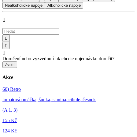
Nealkoholické nápoje
Alkoholické nápoje




Doručení nebo vyzvednutí
Jak chcete objednávku doručit?
Zvolit
Akce
60) Retro
tomatová omáčka, šunka, slanina, cibule, česnek
(A
1, 3
)
155 Kč
124 Kč