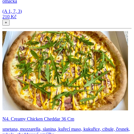
omáčka
(A
1, 7, 3
)
210 Kč
+
N4. Creamy Chicken Cheddar 36 Cm
smetana, mozzarella, slanina, kuřecí maso, kukuřice, cibule, česnek,