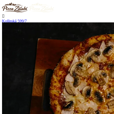

Kolínská 599/7
Nymburk

Rozváží

Přestává rozvážet v 20:30

Telefon
+420 723 776 002
Kontakt

Přihlásit se
