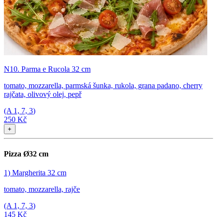
N10. Parma e Rucola 32 cm
tomato, mozzarella, parmská šunka, rukola, grana padano, cherry
rajčata, olivový olej, pepř
(A
1, 7, 3
)
250 Kč
+
Pizza Ø32 cm
1) Margherita 32 cm
tomato, mozzarella, rajče
(A
1, 7, 3
)
145 Kč