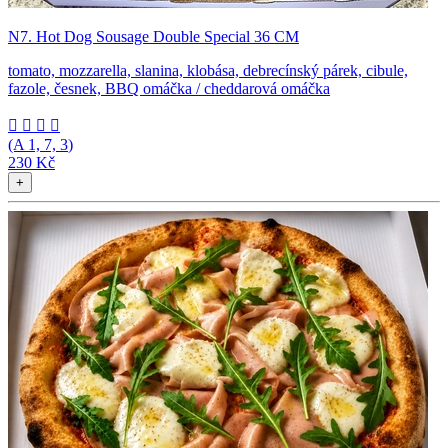
N7. Hot Dog Sousage Double Special 36 CM
tomato, mozzarella, slanina, klobása, debrecínský párek, cibule,
fazole, česnek, BBQ omáčka / cheddarová omáčka




(A
1, 7, 3
)
230 Kč
+