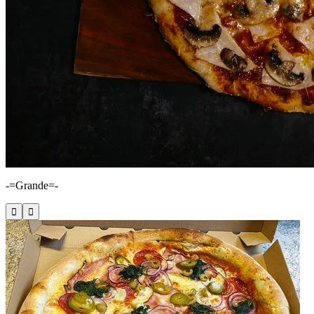
-=Grande=-


Kolínská 599/7, Nymburk
Pizza Zálabí