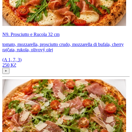
N9. Prosciutto e Rucola 32 cm
tomato, mozzarella, prosciutto crudo, mozzarella di bufala, cherry
rajčata, rukola, olivový olej
(A
1, 7, 3
)
250 Kč
+