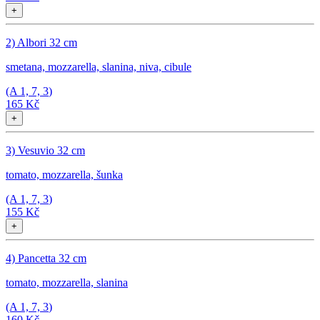
+
2) Albori 32 cm
smetana, mozzarella, slanina, niva, cibule
(A
1, 7, 3
)
165 Kč
+
3) Vesuvio 32 cm
tomato, mozzarella, šunka
(A
1, 7, 3
)
155 Kč
+
4) Pancetta 32 cm
tomato, mozzarella, slanina
(A
1, 7, 3
)
160 Kč