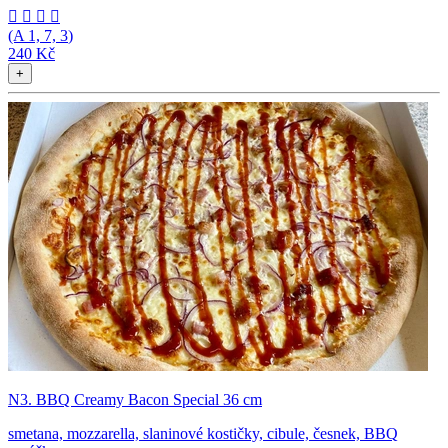




(A
1, 7, 3
)
240 Kč
+
N3. BBQ Creamy Bacon Special 36 cm
smetana, mozzarella, slaninové kostičky, cibule, česnek, BBQ