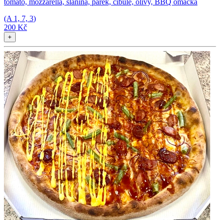
tomato, mozzarella, slanina, párek, cibule, olivy, BBQ omáčka
(A
1, 7, 3
)
200 Kč
+