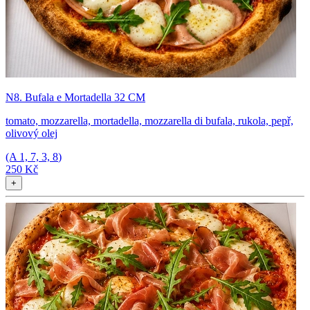
N8. Bufala e Mortadella 32 CM
tomato, mozzarella, mortadella, mozzarella di bufala, rukola, pepř,
olivový olej
(A
1, 7, 3, 8
)
250 Kč
+