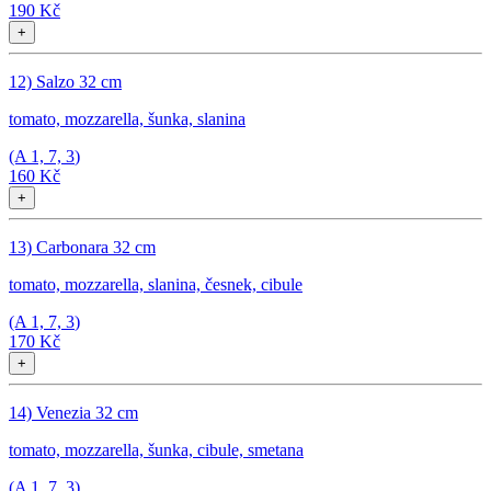
190 Kč
+
12) Salzo 32 cm
tomato, mozzarella, šunka, slanina
(A
1, 7, 3
)
160 Kč
+
13) Carbonara 32 cm
tomato, mozzarella, slanina, česnek, cibule
(A
1, 7, 3
)
170 Kč
+
14) Venezia 32 cm
tomato, mozzarella, šunka, cibule, smetana
(A
1, 7, 3
)