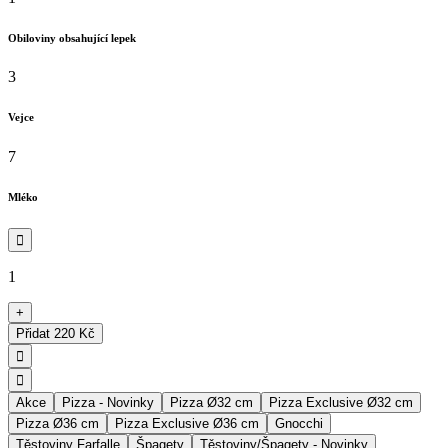
Obiloviny obsahující lepek
3
Vejce
7
Mléko

1
+
Přidat
220 Kč


Akce
Pizza - Novinky
Pizza Ø32 cm
Pizza Exclusive Ø32 cm
Pizza Ø36 cm
Pizza Exclusive Ø36 cm
Gnocchi
Těstoviny Farfalle
Špagety
Těstoviny/Špagety - Novinky