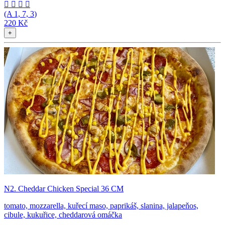




(A
1, 7, 3
)
220 Kč
+
N2. Cheddar Chicken Special 36 CM
tomato, mozzarella, kuřecí maso, paprikáš, slanina, jalapeňos,
cibule, kukuřice, cheddarová omáčka