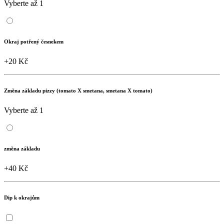
Vyberte až 1
Okraj potřený česnekem
+20 Kč
Změna základu pizzy (tomato X smetana, smetana X tomato)
Vyberte až 1
změna základu
+40 Kč
Dip k okrajům