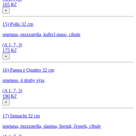
165 Kč
+
15) Pollo 32 cm
smetana, mozzarella, kuřecí maso, cibule
(A
1, 7, 3
)
175 Kč
+
16) Panna e Quattro 32 cm
smetana, 4 druhy sýra
(A
1, 7, 3
)
190 Kč
+
17) Spinachi 32 cm
smetana, mozzarella, slanina, špenát, česnek, cibule