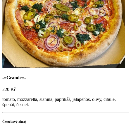
Máme nové stránky! Přijďte ochutnat naši skvělou
pizzu
nebo si ji nechtě dovést po Nymburce a okolí
Objednat online

+420 723 776 002
Sledujte nás na sítích!


-=Grande=-
220 Kč
tomato, mozzarella, slanina, paprikáš, jalapeňos, olivy, cibule,
špenát, česnek
Česnekový okraj