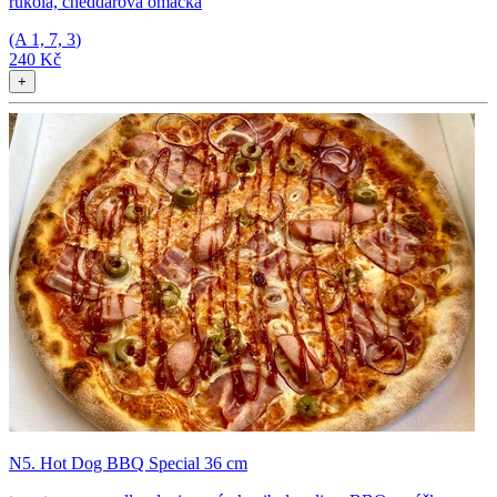
rukola, cheddarová omáčka
(A
1, 7, 3
)
240 Kč
+
N5. Hot Dog BBQ Special 36 cm