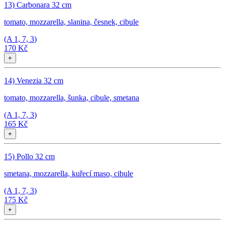
13) Carbonara 32 cm
tomato, mozzarella, slanina, česnek, cibule
(A
1, 7, 3
)
170 Kč
+
14) Venezia 32 cm
tomato, mozzarella, šunka, cibule, smetana
(A
1, 7, 3
)
165 Kč
+
15) Pollo 32 cm
smetana, mozzarella, kuřecí maso, cibule
(A
1, 7, 3
)
175 Kč
+