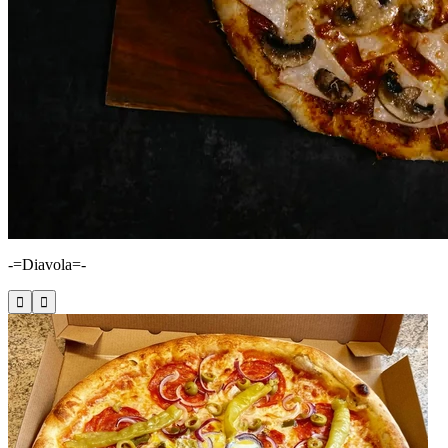
-=Diavola=-


Kolínská 599/7, Nymburk
Pizza Zálabí