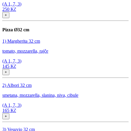
(A
1, 7, 3
)
250 Kč
+
Pizza Ø32 cm
1) Margherita 32 cm
tomato, mozzarella, rajče
(A
1, 7, 3
)
145 Kč
+
2) Albori 32 cm
smetana, mozzarella, slanina, niva, cibule
(A
1, 7, 3
)
165 Kč
+
3) Vesuvio 32 cm