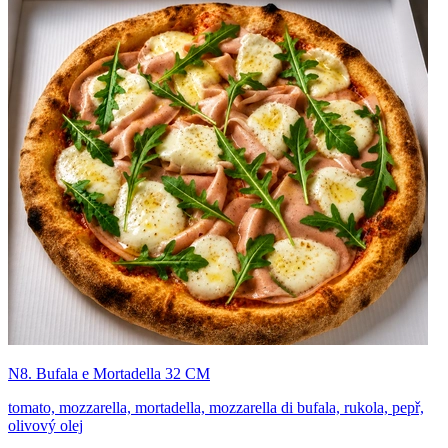
N8. Bufala e Mortadella 32 CM
tomato, mozzarella, mortadella, mozzarella di bufala, rukola, pepř,
olivový olej