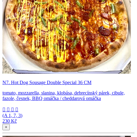
N7. Hot Dog Sousage Double Special 36 CM
tomato, mozzarella, slanina, klobása, debrecínský párek, cibule,
fazole, česnek, BBQ omáčka / cheddarová omáčka




(A
1, 7, 3
)
230 Kč
+