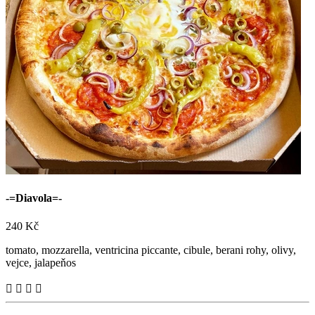
Máme nové stránky! Přijďte ochutnat naši skvělou
pizzu
nebo si ji nechtě dovést po Nymburce a okolí
Objednat online

+420 723 776 002
Sledujte nás na sítích!


-=Diavola=-
240 Kč
tomato, mozzarella, ventricina piccante, cibule, berani rohy, olivy,
vejce, jalapeňos



