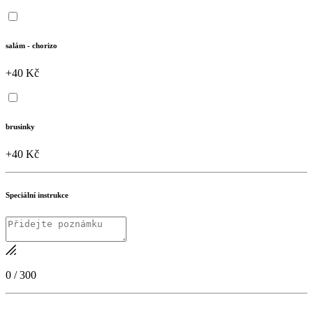
salám - chorizo
+40 Kč
brusinky
+40 Kč
Speciální instrukce
0
/
300