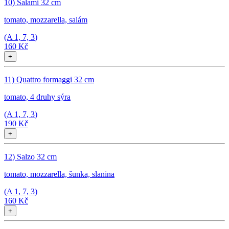
10) Salami 32 cm
tomato, mozzarella, salám
(A
1, 7, 3
)
160 Kč
+
11) Quattro formaggi 32 cm
tomato, 4 druhy sýra
(A
1, 7, 3
)
190 Kč
+
12) Salzo 32 cm
tomato, mozzarella, šunka, slanina
(A
1, 7, 3
)
160 Kč
+