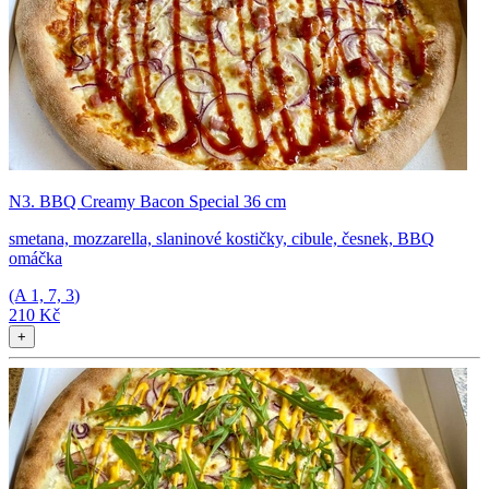
N3. BBQ Creamy Bacon Special 36 cm
smetana, mozzarella, slaninové kostičky, cibule, česnek, BBQ
omáčka
(A
1, 7, 3
)
210 Kč
+