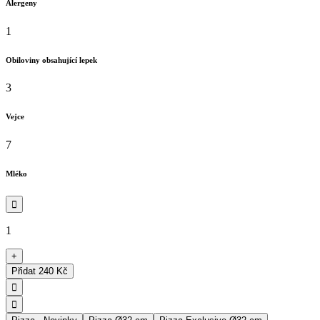
Alergeny
1
Obiloviny obsahující lepek
3
Vejce
7
Mléko

1
+
Přidat
240 Kč

