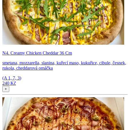
N4. Creamy Chicken Cheddar 36 Cm
smetana, mozzarella, slanina, kuřecí maso, kukuřice, cibule, česnek,
rukola, cheddarová omáčka
(A
1, 7, 3
)
240 Kč
+