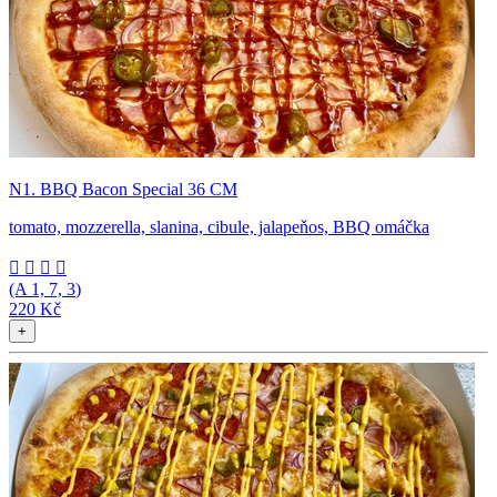
N1. BBQ Bacon Special 36 CM
tomato, mozzerella, slanina, cibule, jalapeňos, BBQ omáčka




(A
1, 7, 3
)
220 Kč
+