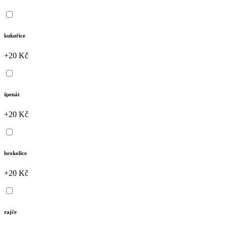
kukuřice
+20 Kč
špenát
+20 Kč
brokolice
+20 Kč
rajče