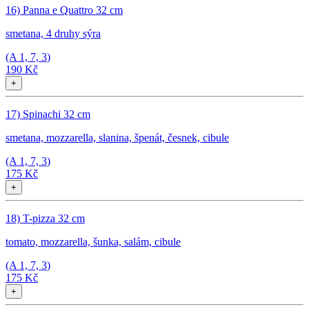
16) Panna e Quattro 32 cm
smetana, 4 druhy sýra
(A
1, 7, 3
)
190 Kč
+
17) Spinachi 32 cm
smetana, mozzarella, slanina, špenát, česnek, cibule
(A
1, 7, 3
)
175 Kč
+
18) T-pizza 32 cm
tomato, mozzarella, šunka, salám, cibule
(A
1, 7, 3
)
175 Kč
+