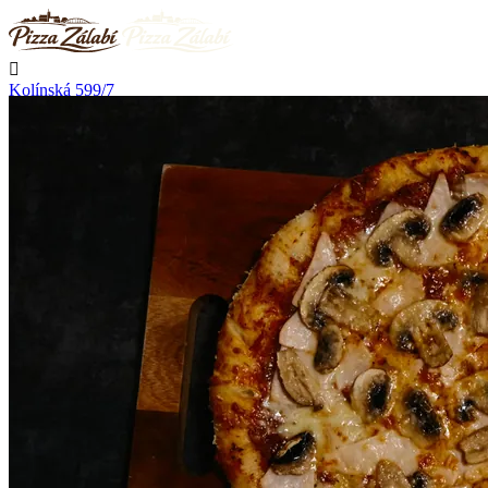

Kolínská 599/7
Nymburk

Nerozváží

Začíná rozvážet v 11:00

Telefon
+420 723 776 002
Kontakt

Přihlásit se
