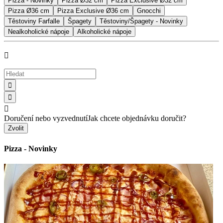
Pizza - Novinky
Pizza Ø32 cm
Pizza Exclusive Ø32 cm
Pizza Ø36 cm
Pizza Exclusive Ø36 cm
Gnocchi
Těstoviny Farfalle
Špagety
Těstoviny/Špagety - Novinky
Nealkoholické nápoje
Alkoholické nápoje




Doručení nebo vyzvednutí
Jak chcete objednávku doručit?
Zvolit
Pizza - Novinky