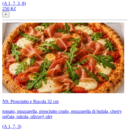
(A
1, 7, 3, 8
)
250 Kč
+
N9. Prosciutto e Rucola 32 cm
tomato, mozzarella, prosciutto crudo, mozzarella di bufala, cherry
rajčata, rukola, olivový olej
(A
1, 7, 3
)