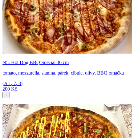
N5. Hot Dog BBQ Special 36 cm
tomato, mozzarella, slanina, párek, cibule, olivy, BBQ omáčka
(A
1, 7, 3
)
200 Kč
+