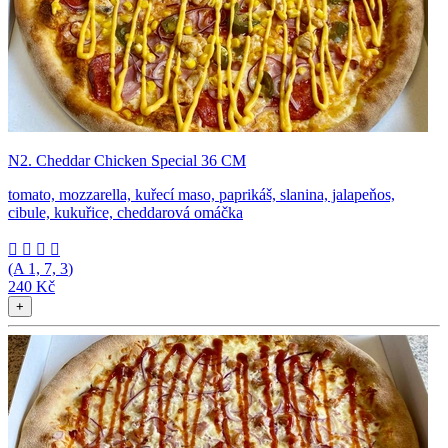
N2. Cheddar Chicken Special 36 CM
tomato, mozzarella, kuřecí maso, paprikáš, slanina, jalapeňos,
cibule, kukuřice, cheddarová omáčka




(A
1, 7, 3
)
240 Kč
+