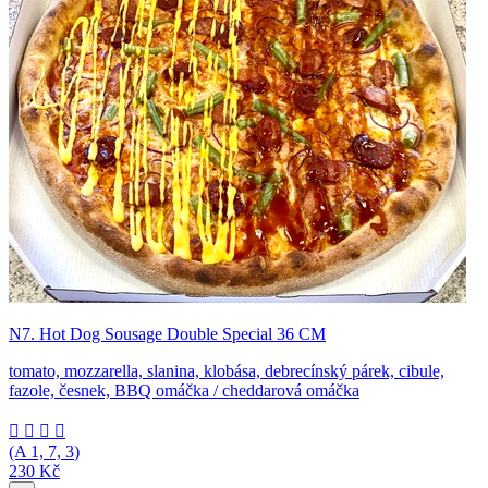
N7. Hot Dog Sousage Double Special 36 CM
tomato, mozzarella, slanina, klobása, debrecínský párek, cibule,
fazole, česnek, BBQ omáčka / cheddarová omáčka




(A
1, 7, 3
)
230 Kč