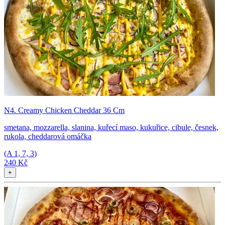
N4. Creamy Chicken Cheddar 36 Cm
smetana, mozzarella, slanina, kuřecí maso, kukuřice, cibule, česnek,
rukola, cheddarová omáčka
(A
1, 7, 3
)
240 Kč
+