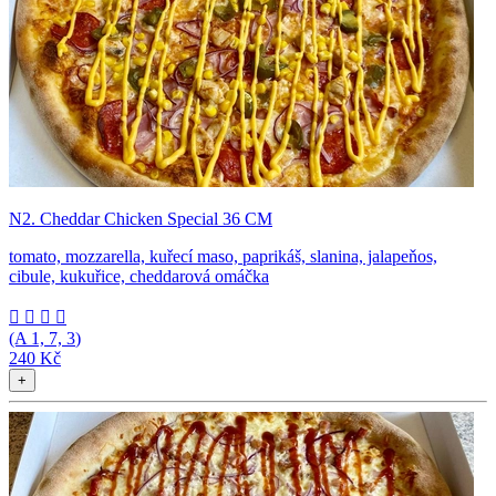
N2. Cheddar Chicken Special 36 CM
tomato, mozzarella, kuřecí maso, paprikáš, slanina, jalapeňos,
cibule, kukuřice, cheddarová omáčka




(A
1, 7, 3
)
240 Kč
+