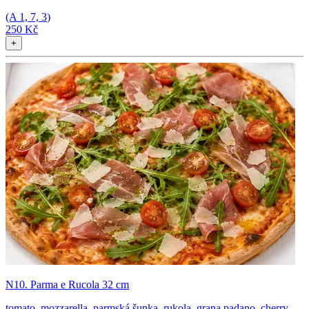
(A
1, 7, 3
)
250 Kč
+
N10. Parma e Rucola 32 cm
tomato, mozzarella, parmská šunka, rukola, grana padano, cherry