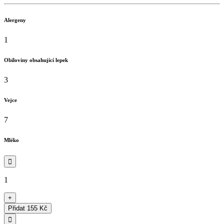
Alergeny
1
Obiloviny obsahující lepek
3
Vejce
7
Mléko

1
+
Přidat
155 Kč
