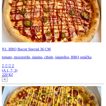
N1. BBQ Bacon Special 36 CM
tomato, mozzerella, slanina, cibule, jalapeňos, BBQ omáčka




(A
1, 7, 3
)
220 Kč
+