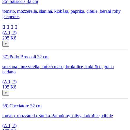
36) Salsiccia 32 cm
tomato, mozzerella, slanina, klobása, paprika, cibule, beraní rohy,
jalapeňos




(A
1, 7
)
205 Kč
+
37) Pollo Broccoli 32 cm
smetana, mozzarella, kuřecí maso, brokolice, kukuřice, grana
padano
(A
1, 7
)
195 Kč
+
38) Cacciatore 32 cm
tomato, mozzarella, šunka, žampiony, olivy, kukuřice, cibule
(A
1, 7
)