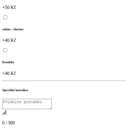
+50 Kč
salám - chorizo
+40 Kč
brusinky
+40 Kč
Speciální instrukce
0
/
300