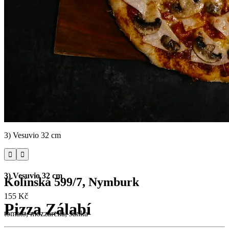
3) Vesuvio 32 cm


3) Vesuvio 32 cm
Kolínská 599/7, Nymburk
155 Kč
Pizza Zálabí
tomato, mozzarella, šunka