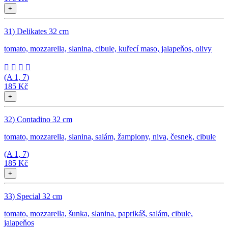
+
31) Delikates 32 cm
tomato, mozzarella, slanina, cibule, kuřecí maso, jalapeňos, olivy




(A
1, 7
)
185 Kč
+
32) Contadino 32 cm
tomato, mozzarella, slanina, salám, žampiony, niva, česnek, cibule
(A
1, 7
)
185 Kč
+
33) Special 32 cm
tomato, mozzarella, šunka, slanina, paprikáš, salám, cibule,
jalapeňos