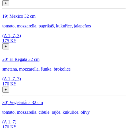
+
19) Mexico 32 cm
tomato, mozzarella, paprikáš, kukuřice, jalapeňos
(A
1, 7, 3
)
175 Kč
+
20) El Regala 32 cm
smetana, mozzarella, šunka, brokolice
(A
1, 7, 3
)
170 Kč
+
30) Vegetariána 32 cm
tomato, mozzarella, cibule, rajče, kukuřice, olivy
(A
1, 7
)
170 Kč