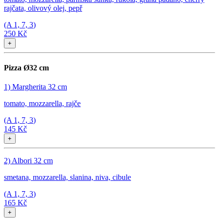
rajčata, olivový olej, pepř
(A
1, 7, 3
)
250 Kč
+
Pizza Ø32 cm
1) Margherita 32 cm
tomato, mozzarella, rajče
(A
1, 7, 3
)
145 Kč
+
2) Albori 32 cm
smetana, mozzarella, slanina, niva, cibule
(A
1, 7, 3
)
165 Kč
+