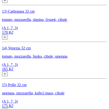
+
13) Carbonara 32 cm
tomato, mozzarella, slanina, česnek, cibule
(A
1, 7, 3
)
170 Kč
+
14) Venezia 32 cm
tomato, mozzarella, šunka, cibule, smetana
(A
1, 7, 3
)
165 Kč
+
15) Pollo 32 cm
smetana, mozzarella, kuřecí maso, cibule
(A
1, 7, 3
)
175 Kč