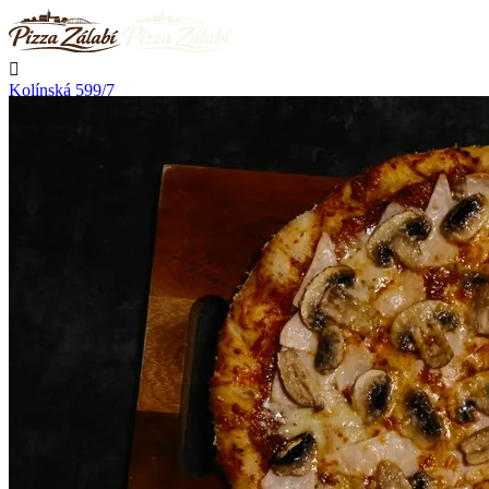

Kolínská 599/7
Nymburk

Nerozváží

Začíná rozvážet v 10:30

Telefon
+420 723 776 002
Kontakt

Přihlásit se
