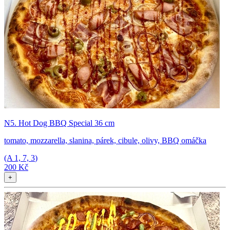
N5. Hot Dog BBQ Special 36 cm
tomato, mozzarella, slanina, párek, cibule, olivy, BBQ omáčka
(A
1, 7, 3
)
200 Kč
+