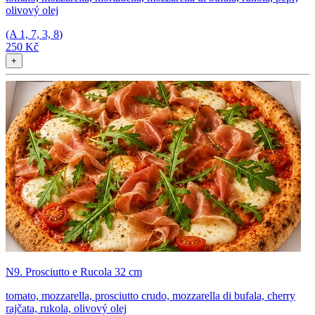
olivový olej
(A
1, 7, 3, 8
)
250 Kč
+
N9. Prosciutto e Rucola 32 cm
tomato, mozzarella, prosciutto crudo, mozzarella di bufala, cherry
rajčata, rukola, olivový olej