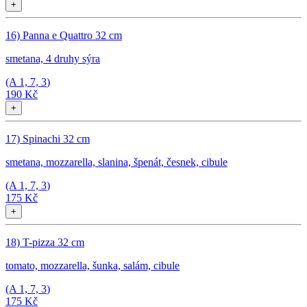
+
16) Panna e Quattro 32 cm
smetana, 4 druhy sýra
(A
1, 7, 3
)
190 Kč
+
17) Spinachi 32 cm
smetana, mozzarella, slanina, špenát, česnek, cibule
(A
1, 7, 3
)
175 Kč
+
18) T-pizza 32 cm
tomato, mozzarella, šunka, salám, cibule
(A
1, 7, 3
)
175 Kč