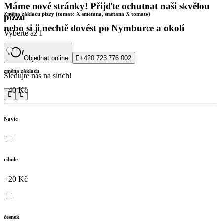
Máme nové stránky! Přijďte ochutnat naši skvělou
Změna základu pizzy (tomato X smetana, smetana X tomato)
pizzu
nebo si ji nechtě dovést po Nymburce a okolí
Vyberte až 1
Objednat online

+420 723 776 002
změna základu
Sledujte nás na sítích!
+40 Kč


Navíc
cibule
+20 Kč
česnek