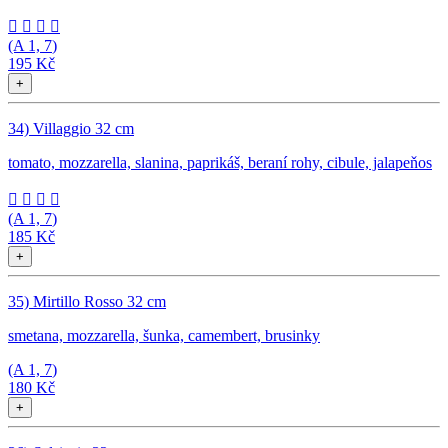




(A
1, 7
)
195 Kč
+
34) Villaggio 32 cm
tomato, mozzarella, slanina, paprikáš, beraní rohy, cibule, jalapeňos




(A
1, 7
)
185 Kč
+
35) Mirtillo Rosso 32 cm
smetana, mozzarella, šunka, camembert, brusinky
(A
1, 7
)
180 Kč
+