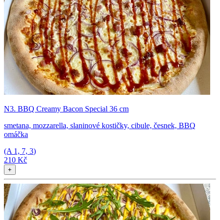
N3. BBQ Creamy Bacon Special 36 cm
smetana, mozzarella, slaninové kostičky, cibule, česnek, BBQ
omáčka
(A
1, 7, 3
)
210 Kč
+