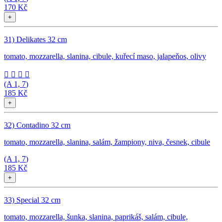
170 Kč
+
31) Delikates 32 cm
tomato, mozzarella, slanina, cibule, kuřecí maso, jalapeňos, olivy




(A
1, 7
)
185 Kč
+
32) Contadino 32 cm
tomato, mozzarella, slanina, salám, žampiony, niva, česnek, cibule
(A
1, 7
)
185 Kč
+
33) Special 32 cm
tomato, mozzarella, šunka, slanina, paprikáš, salám, cibule,