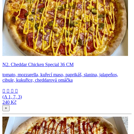
N2. Cheddar Chicken Special 36 CM
tomato, mozzarella, kuřecí maso, paprikáš, slanina, jalapeňos,
cibule, kukuřice, cheddarová omáčka




(A
1, 7, 3
)
240 Kč
+