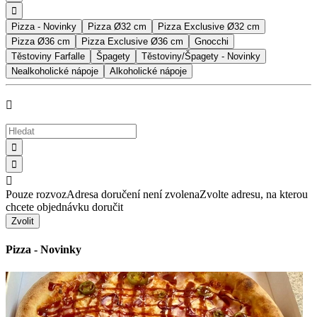

Pizza - Novinky
Pizza Ø32 cm
Pizza Exclusive Ø32 cm
Pizza Ø36 cm
Pizza Exclusive Ø36 cm
Gnocchi
Těstoviny Farfalle
Špagety
Těstoviny/Špagety - Novinky
Nealkoholické nápoje
Alkoholické nápoje




Pouze rozvoz
Adresa doručení není zvolena
Zvolte adresu, na kterou
chcete objednávku doručit
Zvolit
Pizza - Novinky