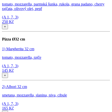
tomato, mozzarella, parmská šunka, rukola, grana padano, cherry
rajčata, olivový olej, pepř
(A
1, 7, 3
)
250 Kč
+
Pizza Ø32 cm
1) Margherita 32 cm
tomato, mozzarella, rajče
(A
1, 7, 3
)
145 Kč
+
2) Albori 32 cm
smetana, mozzarella, slanina, niva, cibule
(A
1, 7, 3
)
165 Kč