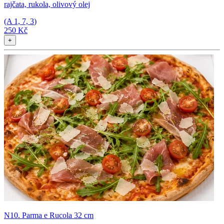
rajčata, rukola, olivový olej
(A
1, 7, 3
)
250 Kč
+
N10. Parma e Rucola 32 cm