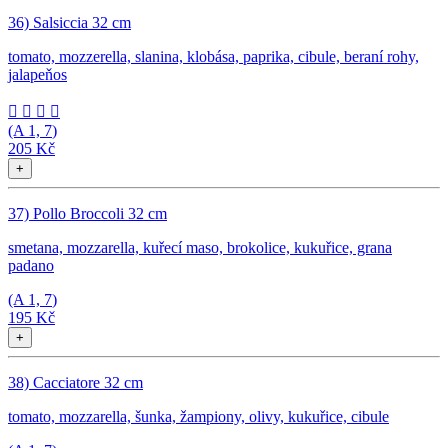
36) Salsiccia 32 cm
tomato, mozzerella, slanina, klobása, paprika, cibule, beraní rohy,
jalapeňos




(A
1, 7
)
205 Kč
+
37) Pollo Broccoli 32 cm
smetana, mozzarella, kuřecí maso, brokolice, kukuřice, grana
padano
(A
1, 7
)
195 Kč
+
38) Cacciatore 32 cm
tomato, mozzarella, šunka, žampiony, olivy, kukuřice, cibule