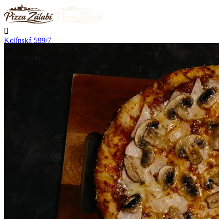

Kolínská 599/7
Nymburk

Nerozváží

Začíná rozvážet zítra v 10:30

Telefon
+420 723 776 002
Kontakt

Přihlásit se
