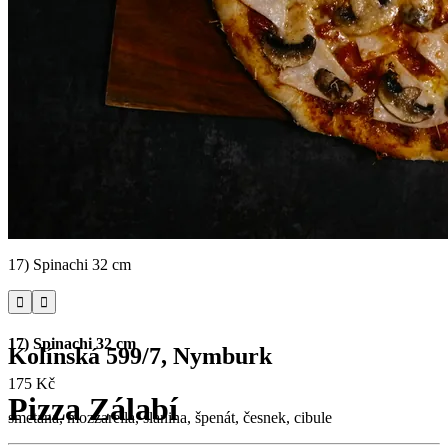
17) Spinachi 32 cm


17) Spinachi 32 cm
Kolínská 599/7, Nymburk
175 Kč
Pizza Zálabí
smetana, mozzarella, slanina, špenát, česnek, cibule