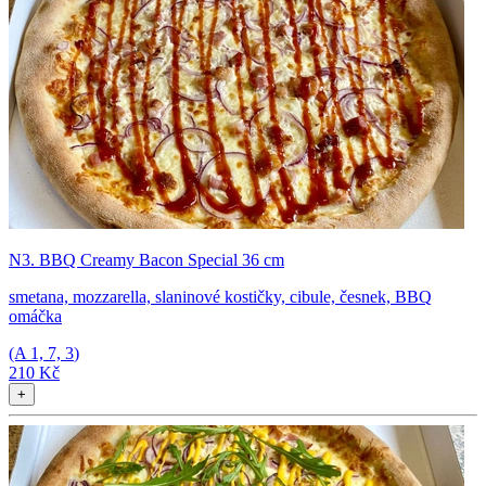
N3. BBQ Creamy Bacon Special 36 cm
smetana, mozzarella, slaninové kostičky, cibule, česnek, BBQ
omáčka
(A
1, 7, 3
)
210 Kč
+