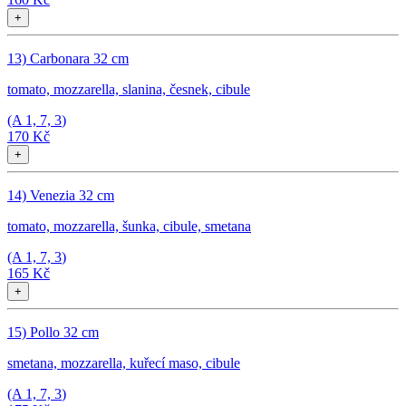
+
13) Carbonara 32 cm
tomato, mozzarella, slanina, česnek, cibule
(A
1, 7, 3
)
170 Kč
+
14) Venezia 32 cm
tomato, mozzarella, šunka, cibule, smetana
(A
1, 7, 3
)
165 Kč
+
15) Pollo 32 cm
smetana, mozzarella, kuřecí maso, cibule
(A
1, 7, 3
)