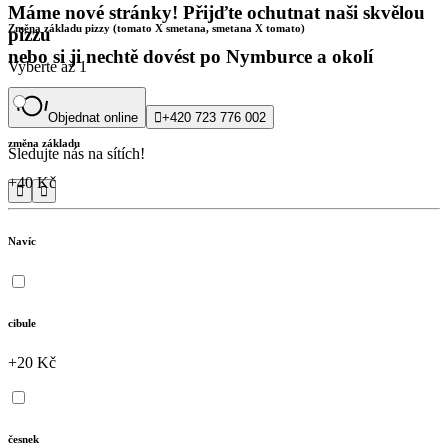
Máme nové stránky! Přijďte ochutnat naši skvělou
Změna základu pizzy (tomato X smetana, smetana X tomato)
pizzu
nebo si ji nechtě dovést po Nymburce a okolí
Vyberte až 1
Objednat online

+420 723 776 002
změna základu
Sledujte nás na sítích!
+40 Kč


Navíc
cibule
+20 Kč
česnek