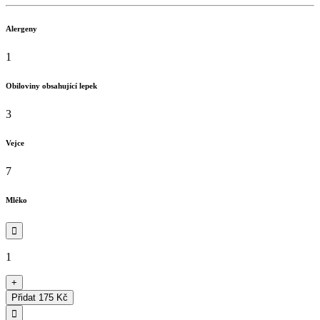
Alergeny
1
Obiloviny obsahující lepek
3
Vejce
7
Mléko

1
+
Přidat
175 Kč
