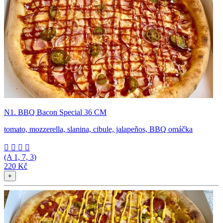
N1. BBQ Bacon Special 36 CM
tomato, mozzerella, slanina, cibule, jalapeňos, BBQ omáčka




(A
1, 7, 3
)
220 Kč
+