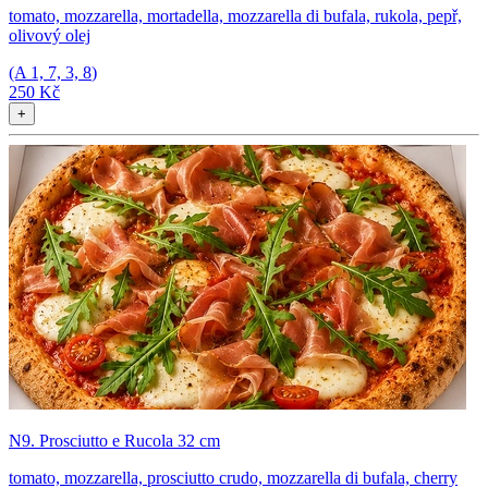
tomato, mozzarella, mortadella, mozzarella di bufala, rukola, pepř,
olivový olej
(A
1, 7, 3, 8
)
250 Kč
+
N9. Prosciutto e Rucola 32 cm
tomato, mozzarella, prosciutto crudo, mozzarella di bufala, cherry