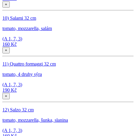
+
10) Salami 32 cm
tomato, mozzarella, salám
(A
1, 7, 3
)
160 Kč
+
11) Quattro formaggi 32 cm
tomato, 4 druhy sýra
(A
1, 7, 3
)
190 Kč
+
12) Salzo 32 cm
tomato, mozzarella, šunka, slanina
(A
1, 7, 3
)
160 Kč