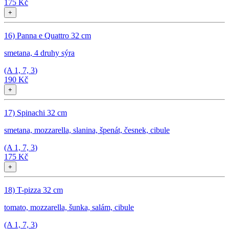
175 Kč
+
16) Panna e Quattro 32 cm
smetana, 4 druhy sýra
(A
1, 7, 3
)
190 Kč
+
17) Spinachi 32 cm
smetana, mozzarella, slanina, špenát, česnek, cibule
(A
1, 7, 3
)
175 Kč
+
18) T-pizza 32 cm
tomato, mozzarella, šunka, salám, cibule
(A
1, 7, 3
)