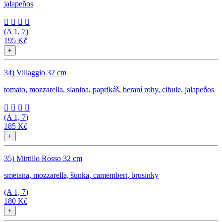
jalapeňos




(A
1, 7
)
195 Kč
+
34) Villaggio 32 cm
tomato, mozzarella, slanina, paprikáš, beraní rohy, cibule, jalapeňos




(A
1, 7
)
185 Kč
+
35) Mirtillo Rosso 32 cm
smetana, mozzarella, šunka, camembert, brusinky
(A
1, 7
)
180 Kč
+