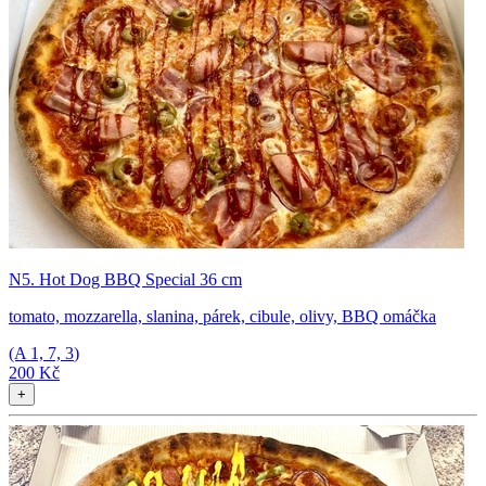
N5. Hot Dog BBQ Special 36 cm
tomato, mozzarella, slanina, párek, cibule, olivy, BBQ omáčka
(A
1, 7, 3
)
200 Kč
+