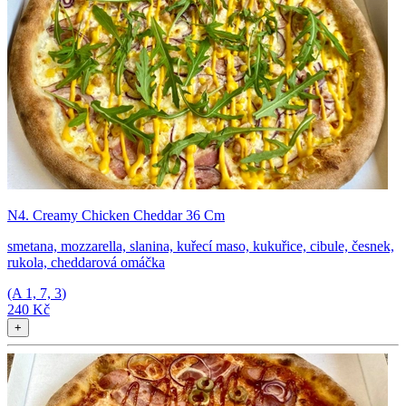
N4. Creamy Chicken Cheddar 36 Cm
smetana, mozzarella, slanina, kuřecí maso, kukuřice, cibule, česnek,
rukola, cheddarová omáčka
(A
1, 7, 3
)
240 Kč
+