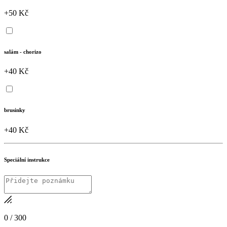
+50 Kč
salám - chorizo
+40 Kč
brusinky
+40 Kč
Speciální instrukce
0
/
300