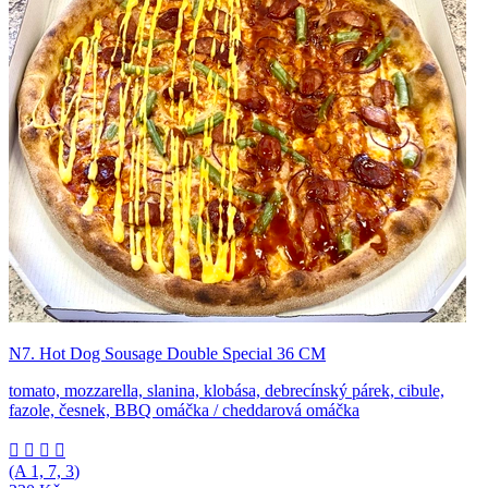
N7. Hot Dog Sousage Double Special 36 CM
tomato, mozzarella, slanina, klobása, debrecínský párek, cibule,
fazole, česnek, BBQ omáčka / cheddarová omáčka




(A
1, 7, 3
)