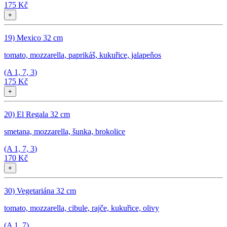
175 Kč
+
19) Mexico 32 cm
tomato, mozzarella, paprikáš, kukuřice, jalapeňos
(A
1, 7, 3
)
175 Kč
+
20) El Regala 32 cm
smetana, mozzarella, šunka, brokolice
(A
1, 7, 3
)
170 Kč
+
30) Vegetariána 32 cm
tomato, mozzarella, cibule, rajče, kukuřice, olivy
(A
1, 7
)