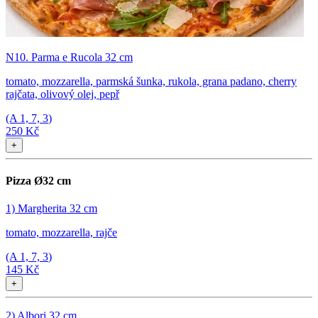
N10. Parma e Rucola 32 cm
tomato, mozzarella, parmská šunka, rukola, grana padano, cherry
rajčata, olivový olej, pepř
(A
1, 7, 3
)
250 Kč
+
Pizza Ø32 cm
1) Margherita 32 cm
tomato, mozzarella, rajče
(A
1, 7, 3
)
145 Kč
+
2) Albori 32 cm