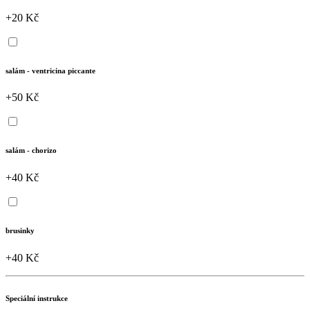
+20 Kč
salám - ventricina piccante
+50 Kč
salám - chorizo
+40 Kč
brusinky
+40 Kč
Speciální instrukce