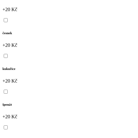
+20 Kč
česnek
+20 Kč
kukuřice
+20 Kč
špenát
+20 Kč