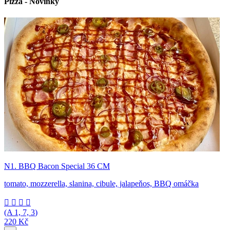
Pizza - Novinky
N1. BBQ Bacon Special 36 CM
tomato, mozzerella, slanina, cibule, jalapeňos, BBQ omáčka




(A
1, 7, 3
)
220 Kč