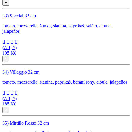
+
33) Special 32 cm
tomato, mozzarella, šunka, slanina, paprikáš, salám, cibule,
jalapeňos




(A
1, 7
)
195 Kč
+
34) Villaggio 32 cm
tomato, mozzarella, slanina, paprikáš, beraní rohy, cibule, jalapeňos




(A
1, 7
)
185 Kč
+
35) Mirtillo Rosso 32 cm