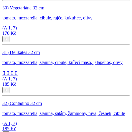
30) Vegetariána 32 cm
tomato, mozzarella, cibule, rajče, kukuřice, olivy
(A
1, 7
)
170 Kč
+
31) Delikates 32 cm
tomato, mozzarella, slanina, cibule, kuřecí maso, jalapeňos, olivy




(A
1, 7
)
185 Kč
+
32) Contadino 32 cm
tomato, mozzarella, slanina, salám, žampiony, niva, česnek, cibule
(A
1, 7
)
185 Kč