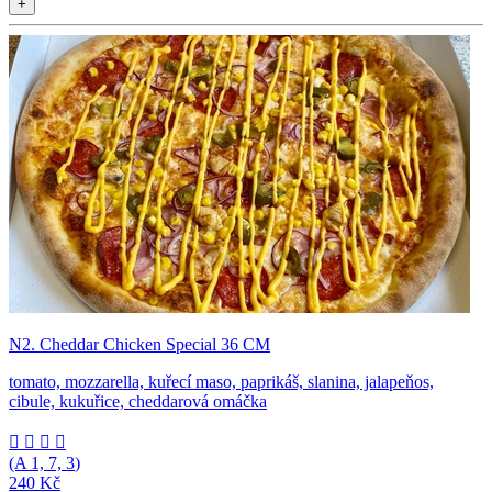
+
N2. Cheddar Chicken Special 36 CM
tomato, mozzarella, kuřecí maso, paprikáš, slanina, jalapeňos,
cibule, kukuřice, cheddarová omáčka




(A
1, 7, 3
)
240 Kč