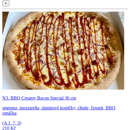
+
N3. BBQ Creamy Bacon Special 36 cm
smetana, mozzarella, slaninové kostičky, cibule, česnek, BBQ
omáčka
(A
1, 7, 3
)
210 Kč