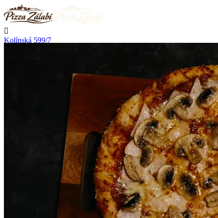

Kolínská 599/7
Nymburk

Nerozváží

Začíná rozvážet v 11:00

Telefon
+420 723 776 002
Kontakt

Přihlásit se
