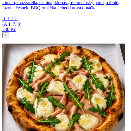
tomato, mozzarella, slanina, klobása, debrecínský párek, cibule,
fazole, česnek, BBQ omáčka / cheddarová omáčka




(A
1, 7, 3
)
230 Kč
+