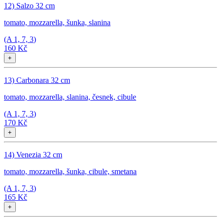
12) Salzo 32 cm
tomato, mozzarella, šunka, slanina
(A
1, 7, 3
)
160 Kč
+
13) Carbonara 32 cm
tomato, mozzarella, slanina, česnek, cibule
(A
1, 7, 3
)
170 Kč
+
14) Venezia 32 cm
tomato, mozzarella, šunka, cibule, smetana
(A
1, 7, 3
)
165 Kč
+