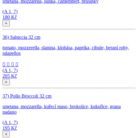
smetana, mozzarella, šunka, camembert, brusinky
(A
1, 7
)
180 Kč
+
36) Salsiccia 32 cm
tomato, mozzerella, slanina, klobása, paprika, cibule, beraní rohy,
jalapeňos




(A
1, 7
)
205 Kč
+
37) Pollo Broccoli 32 cm
smetana, mozzarella, kuřecí maso, brokolice, kukuřice, grana
padano
(A
1, 7
)
195 Kč
+