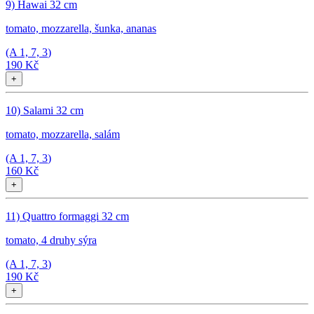
9) Hawai 32 cm
tomato, mozzarella, šunka, ananas
(A
1, 7, 3
)
190 Kč
+
10) Salami 32 cm
tomato, mozzarella, salám
(A
1, 7, 3
)
160 Kč
+
11) Quattro formaggi 32 cm
tomato, 4 druhy sýra
(A
1, 7, 3
)
190 Kč
+