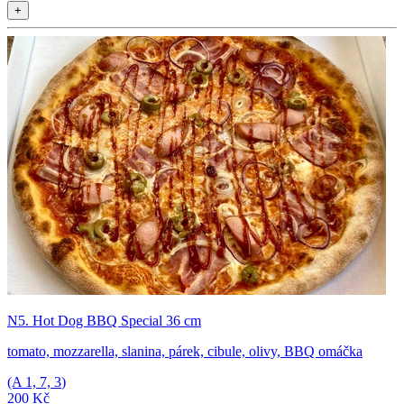
+
N5. Hot Dog BBQ Special 36 cm
tomato, mozzarella, slanina, párek, cibule, olivy, BBQ omáčka
(A
1, 7, 3
)
200 Kč