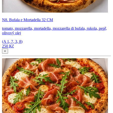
N8. Bufala e Mortadella 32 CM
tomato, mozzarella, mortadella, mozzarella di bufala, rukola, pepř,
olivový olej
(A
1, 7, 3, 8
)
250 Kč
+