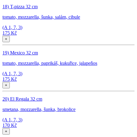
18) T-pizza 32 cm
tomato, mozzarella, šunka, salám, cibule
(A
1, 7, 3
)
175 Kč
+
19) Mexico 32 cm
tomato, mozzarella, paprikáš, kukuřice, jalapeňos
(A
1, 7, 3
)
175 Kč
+
20) El Regala 32 cm
smetana, mozzarella, šunka, brokolice
(A
1, 7, 3
)
170 Kč
+