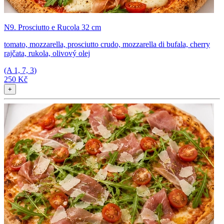
N9. Prosciutto e Rucola 32 cm
tomato, mozzarella, prosciutto crudo, mozzarella di bufala, cherry
rajčata, rukola, olivový olej
(A
1, 7, 3
)
250 Kč
+