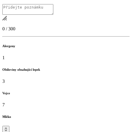
0
/
300
Alergeny
1
Obiloviny obsahující lepek
3
Vejce
7
Mléko
