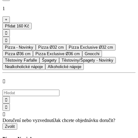
1
+
Přidat
160 Kč


Pizza - Novinky
Pizza Ø32 cm
Pizza Exclusive Ø32 cm
Pizza Ø36 cm
Pizza Exclusive Ø36 cm
Gnocchi
Těstoviny Farfalle
Špagety
Těstoviny/Špagety - Novinky
Nealkoholické nápoje
Alkoholické nápoje




Doručení nebo vyzvednutí
Jak chcete objednávku doručit?
Zvolit