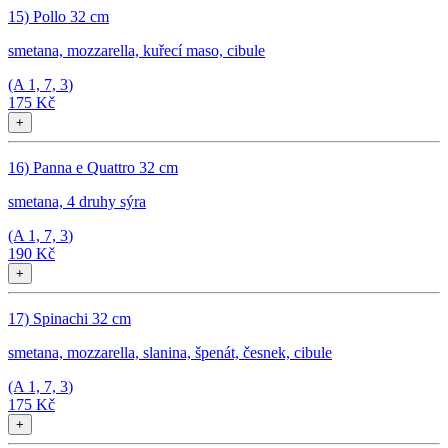
15) Pollo 32 cm
smetana, mozzarella, kuřecí maso, cibule
(A
1, 7, 3
)
175 Kč
+
16) Panna e Quattro 32 cm
smetana, 4 druhy sýra
(A
1, 7, 3
)
190 Kč
+
17) Spinachi 32 cm
smetana, mozzarella, slanina, špenát, česnek, cibule
(A
1, 7, 3
)
175 Kč
+