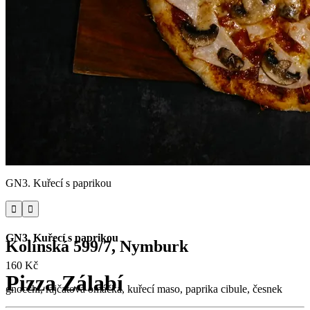
GN3. Kuřecí s paprikou


GN3. Kuřecí s paprikou
Kolínská 599/7, Nymburk
160 Kč
Pizza Zálabí
gnocchi, rajčatová omáčka, kuřecí maso, paprika cibule, česnek