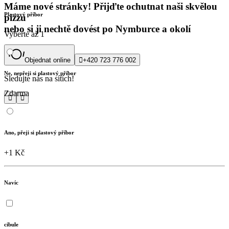
Máme nové stránky! Přijďte ochutnat naši skvělou
Plastový příbor
pizzu
nebo si ji nechtě dovést po Nymburce a okolí
Vyberte až 1
Objednat online

+420 723 776 002
Ne, nepřeji si plastový příbor
Sledujte nás na sítích!
Zdarma


Ano, přeji si plastový příbor
+1 Kč
Navíc
cibule