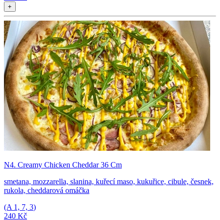
+
N4. Creamy Chicken Cheddar 36 Cm
smetana, mozzarella, slanina, kuřecí maso, kukuřice, cibule, česnek,
rukola, cheddarová omáčka
(A
1, 7, 3
)
240 Kč