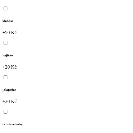
klobása
+50 Kč
vajíčko
+20 Kč
jalapeňos
+30 Kč
fazolové lusky