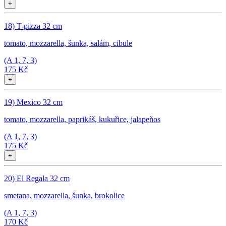
+
18) T-pizza 32 cm
tomato, mozzarella, šunka, salám, cibule
(A
1, 7, 3
)
175 Kč
+
19) Mexico 32 cm
tomato, mozzarella, paprikáš, kukuřice, jalapeňos
(A
1, 7, 3
)
175 Kč
+
20) El Regala 32 cm
smetana, mozzarella, šunka, brokolice
(A
1, 7, 3
)
170 Kč