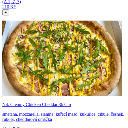
(A
1, 7, 3
)
210 Kč
+
N4. Creamy Chicken Cheddar 36 Cm
smetana, mozzarella, slanina, kuřecí maso, kukuřice, cibule, česnek,
rukola, cheddarová omáčka