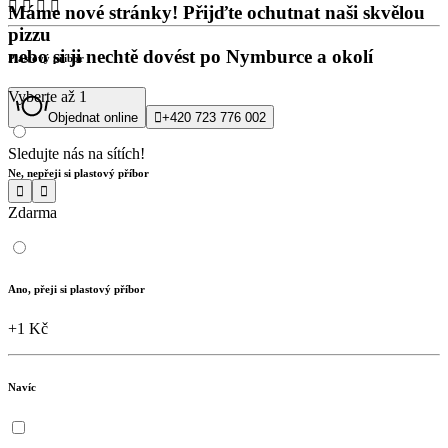




Máme nové stránky! Přijďte ochutnat naši skvělou
pizzu
nebo si ji nechtě dovést po Nymburce a okolí
Plastový příbor
Vyberte až 1
Objednat online

+420 723 776 002
Sledujte nás na sítích!
Ne, nepřeji si plastový příbor


Zdarma
Ano, přeji si plastový příbor
+1 Kč
Navíc