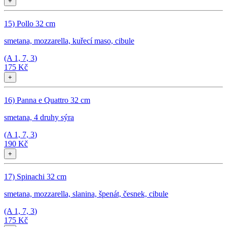
+
15) Pollo 32 cm
smetana, mozzarella, kuřecí maso, cibule
(A
1, 7, 3
)
175 Kč
+
16) Panna e Quattro 32 cm
smetana, 4 druhy sýra
(A
1, 7, 3
)
190 Kč
+
17) Spinachi 32 cm
smetana, mozzarella, slanina, špenát, česnek, cibule
(A
1, 7, 3
)
175 Kč