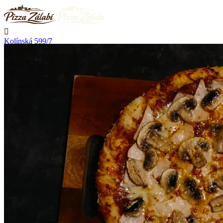

Kolínská 599/7
Nymburk

Rozváží

Přestává rozvážet v 20:30

Telefon
+420 723 776 002
Kontakt

Přihlásit se
