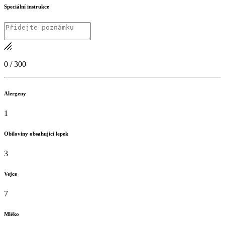
Speciální instrukce
0
/
300
Alergeny
1
Obiloviny obsahující lepek
3
Vejce
7
Mléko