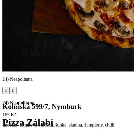
24) Neapolitana


24) Neapolitana
Kolínská 599/7, Nymburk
165 Kč
Pizza Zálabí
gnocchi, tomatová omáčka, šunka, slanina, žampiony, chilli