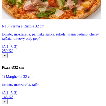
N10. Parma e Rucola 32 cm
tomato, mozzarella, parmská šunka, rukola, grana padano, cherry
rajčata, olivový olej, pepř
(A
1, 7, 3
)
250 Kč
+
Pizza Ø32 cm
1) Margherita 32 cm
tomato, mozzarella, rajče
(A
1, 7, 3
)
145 Kč
+