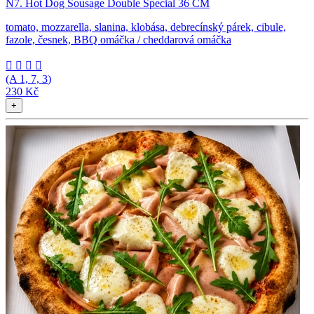
N7. Hot Dog Sousage Double Special 36 CM
tomato, mozzarella, slanina, klobása, debrecínský párek, cibule,
fazole, česnek, BBQ omáčka / cheddarová omáčka




(A
1, 7, 3
)
230 Kč
+