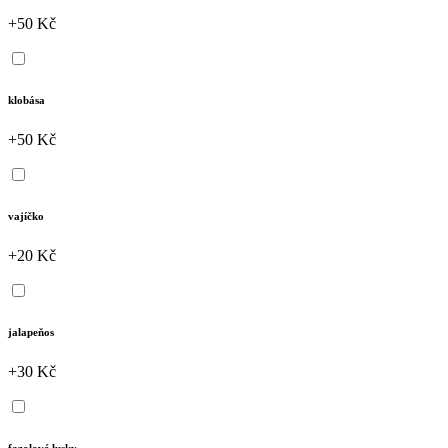
+50 Kč
klobása
+50 Kč
vajíčko
+20 Kč
jalapeňos
+30 Kč
fazolové lusky