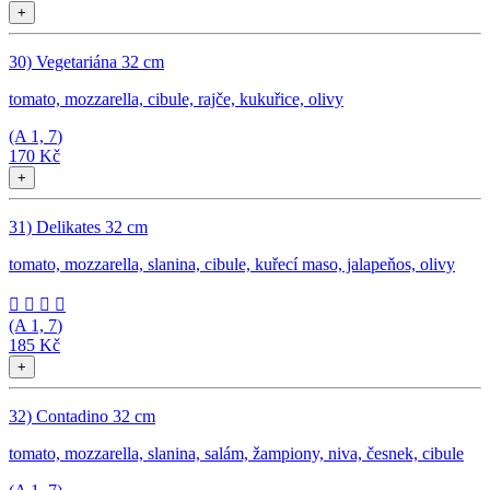
+
30) Vegetariána 32 cm
tomato, mozzarella, cibule, rajče, kukuřice, olivy
(A
1, 7
)
170 Kč
+
31) Delikates 32 cm
tomato, mozzarella, slanina, cibule, kuřecí maso, jalapeňos, olivy




(A
1, 7
)
185 Kč
+
32) Contadino 32 cm
tomato, mozzarella, slanina, salám, žampiony, niva, česnek, cibule