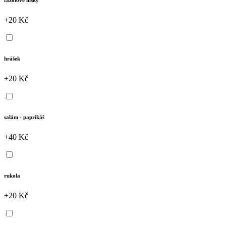
+20 Kč
hrášek
+20 Kč
salám - paprikáš
+40 Kč
rukola
+20 Kč