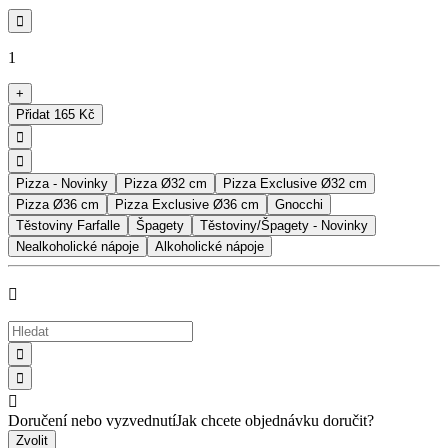

1
+
Přidat
165 Kč


Pizza - Novinky
Pizza Ø32 cm
Pizza Exclusive Ø32 cm
Pizza Ø36 cm
Pizza Exclusive Ø36 cm
Gnocchi
Těstoviny Farfalle
Špagety
Těstoviny/Špagety - Novinky
Nealkoholické nápoje
Alkoholické nápoje




Doručení nebo vyzvednutí
Jak chcete objednávku doručit?
Zvolit