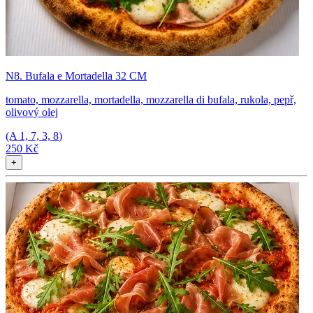
N8. Bufala e Mortadella 32 CM
tomato, mozzarella, mortadella, mozzarella di bufala, rukola, pepř,
olivový olej
(A
1, 7, 3, 8
)
250 Kč
+