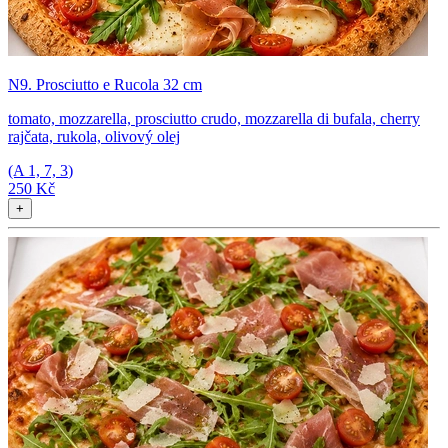
N9. Prosciutto e Rucola 32 cm
tomato, mozzarella, prosciutto crudo, mozzarella di bufala, cherry
rajčata, rukola, olivový olej
(A
1, 7, 3
)
250 Kč
+