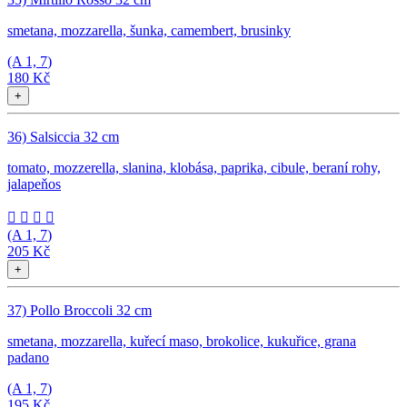
smetana, mozzarella, šunka, camembert, brusinky
(A
1, 7
)
180 Kč
+
36) Salsiccia 32 cm
tomato, mozzerella, slanina, klobása, paprika, cibule, beraní rohy,
jalapeňos




(A
1, 7
)
205 Kč
+
37) Pollo Broccoli 32 cm
smetana, mozzarella, kuřecí maso, brokolice, kukuřice, grana
padano
(A
1, 7
)
195 Kč