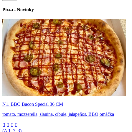
Pizza - Novinky
N1. BBQ Bacon Special 36 CM
tomato, mozzerella, slanina, cibule, jalapeňos, BBQ omáčka




(A
1, 7, 3
)