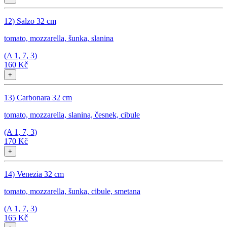
12) Salzo 32 cm
tomato, mozzarella, šunka, slanina
(A
1, 7, 3
)
160 Kč
+
13) Carbonara 32 cm
tomato, mozzarella, slanina, česnek, cibule
(A
1, 7, 3
)
170 Kč
+
14) Venezia 32 cm
tomato, mozzarella, šunka, cibule, smetana
(A
1, 7, 3
)
165 Kč