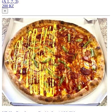
(A
1, 7, 3
)
200 Kč
+