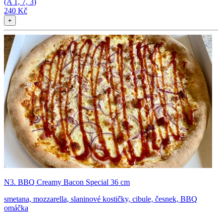
(A
1, 7, 3
)
240 Kč
+
N3. BBQ Creamy Bacon Special 36 cm
smetana, mozzarella, slaninové kostičky, cibule, česnek, BBQ
omáčka