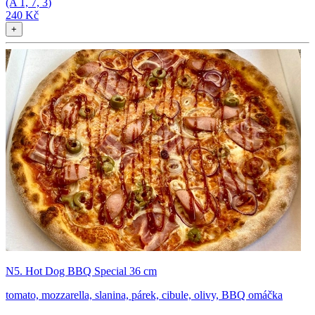
(A
1, 7, 3
)
240 Kč
+
N5. Hot Dog BBQ Special 36 cm
tomato, mozzarella, slanina, párek, cibule, olivy, BBQ omáčka