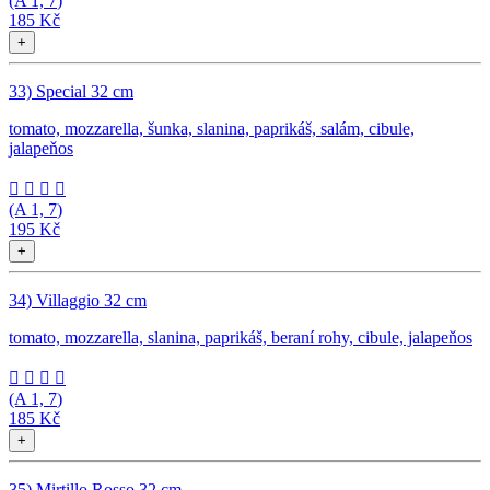
(A
1, 7
)
185 Kč
+
33) Special 32 cm
tomato, mozzarella, šunka, slanina, paprikáš, salám, cibule,
jalapeňos




(A
1, 7
)
195 Kč
+
34) Villaggio 32 cm
tomato, mozzarella, slanina, paprikáš, beraní rohy, cibule, jalapeňos




(A
1, 7
)
185 Kč
+
35) Mirtillo Rosso 32 cm